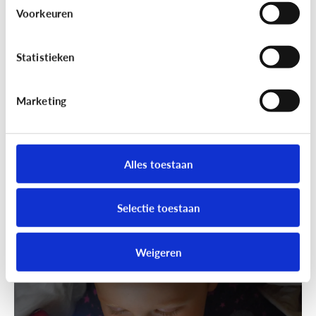
Wandelen was nog nooit zo leuk!
Voorkeuren
Ga samen geocachen!
Statistieken
Marketing
Alles toestaan
Selectie toestaan
Fun met media
Speels bijleren met een educatieve
Weigeren
app!