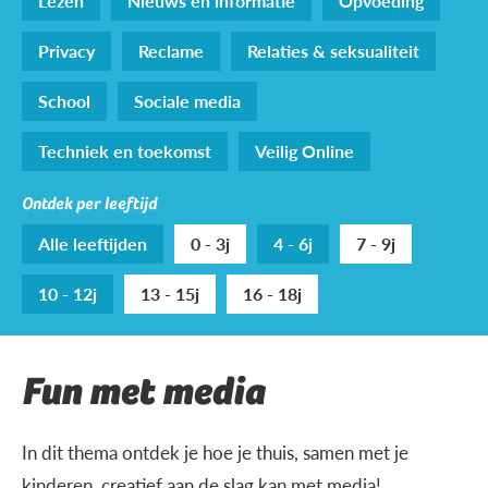
Lezen
Nieuws en informatie
Opvoeding
Privacy
Reclame
Relaties & seksualiteit
School
Sociale media
Techniek en toekomst
Veilig Online
Ontdek per leeftijd
Alle leeftijden
0 - 3j
4 - 6j
7 - 9j
10 - 12j
13 - 15j
16 - 18j
Fun met media
In dit thema ontdek je hoe je thuis, samen met je
kinderen, creatief aan de slag kan met media!