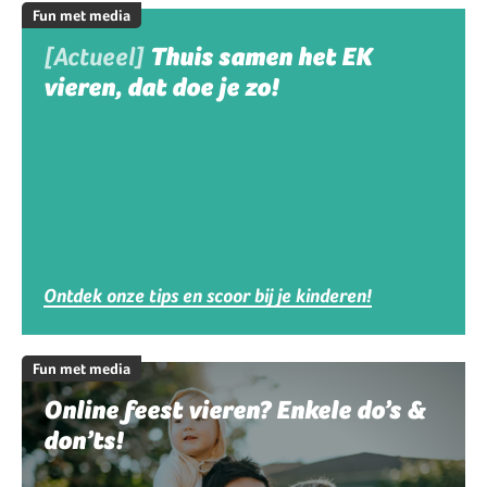
Fun met media
[Actueel]
Thuis samen het EK
vieren, dat doe je zo!
Ontdek onze tips en scoor bij je kinderen!
Fun met media
Online feest vieren? Enkele do’s &
don’ts!