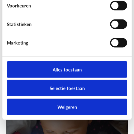
Wandelen was nog nooit zo leuk!
Voorkeuren
Ga samen geocachen!
Statistieken
Marketing
Alles toestaan
Selectie toestaan
Fun met media
Speels bijleren met een educatieve
Weigeren
app!