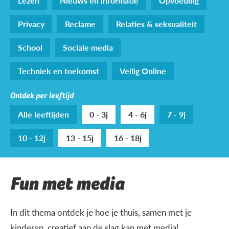
Lezen
Nieuws en informatie
Opvoeding
Privacy
Reclame
Relaties & seksualiteit
School
Sociale media
Techniek en toekomst
Veilig Online
Ontdek per leeftijd
Alle leeftijden
0 - 3j
4 - 6j
7 - 9j
10 - 12j
13 - 15j
16 - 18j
Fun met media
In dit thema ontdek je hoe je thuis, samen met je
kinderen, creatief aan de slag kan met media!