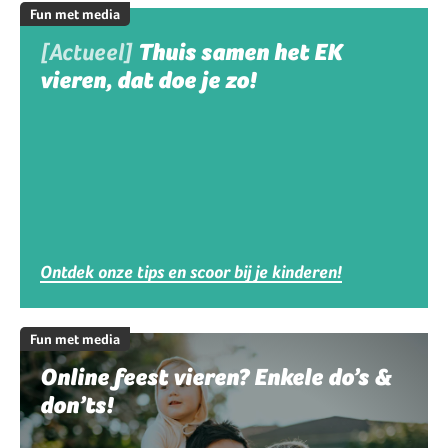
Fun met media
[Actueel]
Thuis samen het EK
vieren, dat doe je zo!
Ontdek onze tips en scoor bij je kinderen!
Fun met media
Online feest vieren? Enkele do’s &
don’ts!