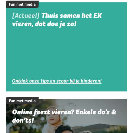
Fun met media
[Actueel]
Thuis samen het EK
vieren, dat doe je zo!
Ontdek onze tips en scoor bij je kinderen!
Fun met media
Online feest vieren? Enkele do’s &
don’ts!