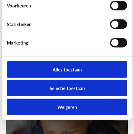
Wandelen was nog nooit zo leuk!
Voorkeuren
Ga samen geocachen!
Statistieken
Marketing
Alles toestaan
Selectie toestaan
Fun met media
Speels bijleren met een educatieve
Weigeren
app!