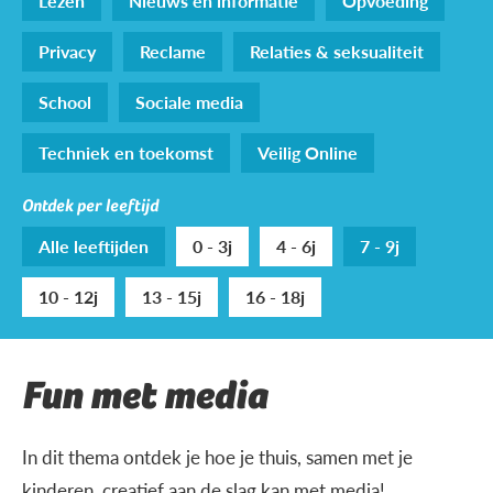
Lezen
Nieuws en informatie
Opvoeding
Privacy
Reclame
Relaties & seksualiteit
School
Sociale media
Techniek en toekomst
Veilig Online
Ontdek per leeftijd
Alle leeftijden
0 - 3j
4 - 6j
7 - 9j
10 - 12j
13 - 15j
16 - 18j
Fun met media
In dit thema ontdek je hoe je thuis, samen met je
kinderen, creatief aan de slag kan met media!