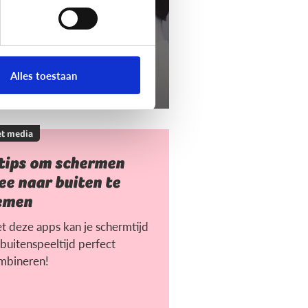
Alles toestaan
t media
 tips om schermen
e naar buiten te
emen
t deze apps kan je schermtijd
buitenspeeltijd perfect
mbineren!