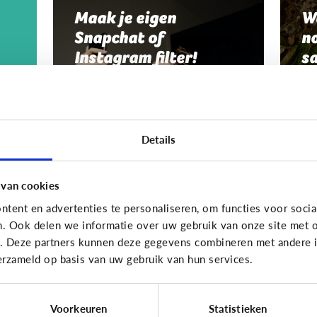
Maak je eigen
W
Snapchat of
no
Instagram filter!
s
Details
 van cookies
tent en advertenties te personaliseren, om functies voor socia
Fun met media
Fun me
n. Ook delen we informatie over uw gebruik van onze site met o
e. Deze partners kunnen deze gegevens combineren met andere in
Maak je eigen GIF!
M
erzameld op basis van uw gebruik van hun services.
p
Voorkeuren
Statistieken