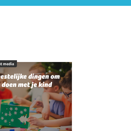
t media
estelijke dingen om
 doen met je kind