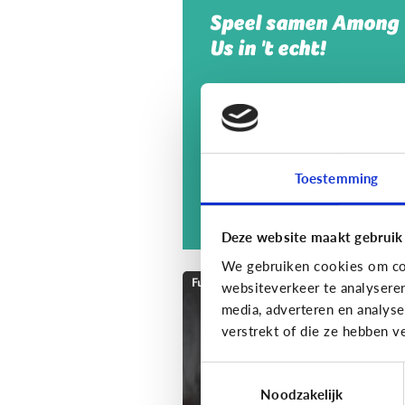
Speel samen Among
Us in 't echt!
Toestemming
Deze website maakt gebruik
We gebruiken cookies om con
Fun met media
websiteverkeer te analysere
media, adverteren en analys
Speels bijleren met
verstrekt of die ze hebben v
een educatieve app!
Toestemmingsselectie
Noodzakelijk