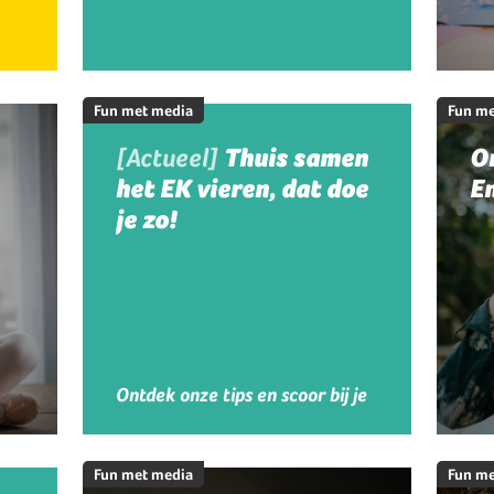
Fun met media
Fun me
[Actueel]
Thuis samen
On
het EK vieren, dat doe
En
je zo!
Ontdek onze tips en scoor bij je
kinderen!
Fun met media
Fun me