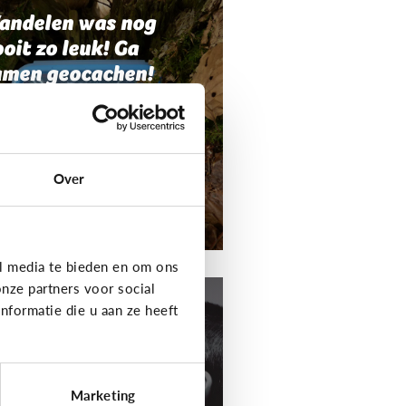
andelen was nog
oit zo leuk! Ga
amen geocachen!
Over
l media te bieden en om ons
t media
nze partners voor social
formatie die u aan ze heeft
aak je eigen
odcast!
Marketing