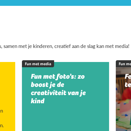
is, samen met je kinderen, creatief aan de slag kan met media!
Fun met media
Fun me
Fun met foto’s: zo
Fe
boost je de
te
creativiteit van je
kind
en
n.