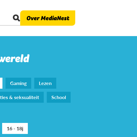
Over MediaNest
 wereld
Gaming
Lezen
ties & seksualiteit
School
16 - 18j