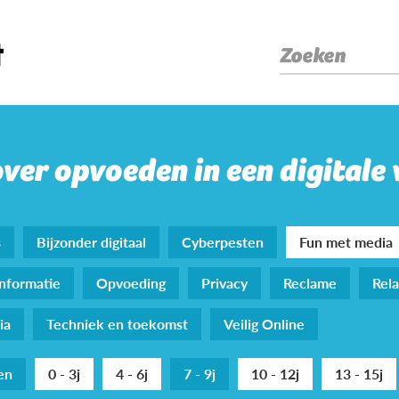
Zoeken
over opvoeden in een digitale
s
Bijzonder digitaal
Cyberpesten
Fun met media
nformatie
Opvoeding
Privacy
Reclame
Rela
ia
Techniek en toekomst
Veilig Online
den
0 - 3j
4 - 6j
7 - 9j
10 - 12j
13 - 15j