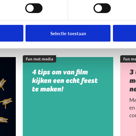
Selectie toestaan
Fun met media
Fun me
4 tips om van film
3
kijken een echt feest
me
te maken!
n
Me
en 
co