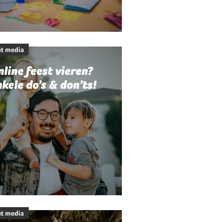
t media
line feest vieren?
kele do’s & don’ts!
t media