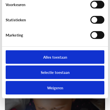
Wandelen was nog nooit zo leuk!
Voorkeuren
Ga samen geocachen!
Statistieken
Marketing
Alles toestaan
Selectie toestaan
Fun met media
Speels bijleren met een educatieve
Weigeren
app!