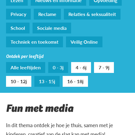
Lezen
Nieuws en informatie
Opvoeding
Privacy
Reclame
Relaties & seksualiteit
School
Sociale media
Techniek en toekomst
Veilig Online
Ontdek per leeftijd
Alle leeftijden
0 - 3j
4 - 6j
7 - 9j
10 - 12j
13 - 15j
16 - 18j
Fun met media
In dit thema ontdek je hoe je thuis, samen met je
kinderen, creatief aan de slag kan met media!