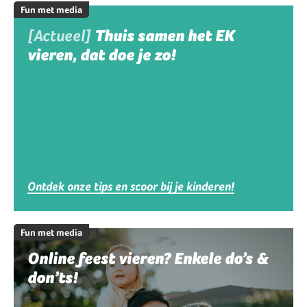
Fun met media
[Actueel]
Thuis samen het EK
vieren, dat doe je zo!
Ontdek onze tips en scoor bij je kinderen!
Fun met media
Online feest vieren? Enkele do’s &
don’ts!