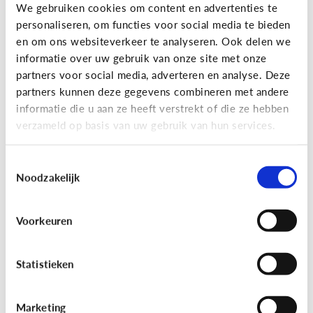
Gaming
We gebruiken cookies om content en advertenties te
personaliseren, om functies voor social media te bieden
Wat is Fall Guys?
en om ons websiteverkeer te analyseren. Ook delen we
informatie over uw gebruik van onze site met onze
partners voor social media, adverteren en analyse. Deze
partners kunnen deze gegevens combineren met andere
informatie die u aan ze heeft verstrekt of die ze hebben
verzameld op basis van uw gebruik van hun services.
Toestemmingsselectie
Noodzakelijk
Voorkeuren
Gaming
[Video]
Gamet mijn kind teveel?
Statistieken
Marketing