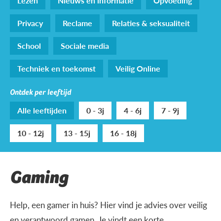
Lezen
Nieuws en informatie
Opvoeding
Privacy
Reclame
Relaties & seksualiteit
School
Sociale media
Techniek en toekomst
Veilig Online
Ontdek per leeftijd
Alle leeftijden
0 - 3j
4 - 6j
7 - 9j
10 - 12j
13 - 15j
16 - 18j
Gaming
Help, een gamer in huis? Hier vind je advies over veilig
en verantwoord gamen. Je vindt een korte