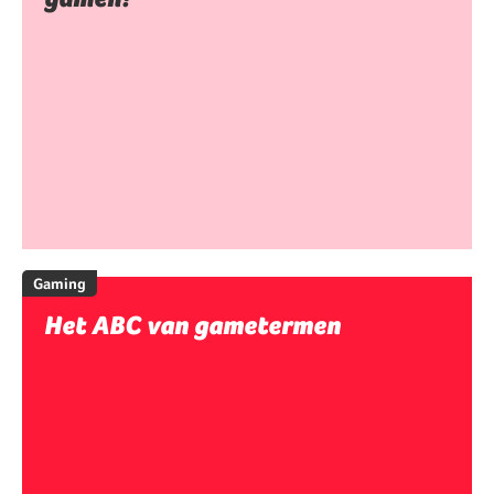
Gaming
Het ABC van gametermen