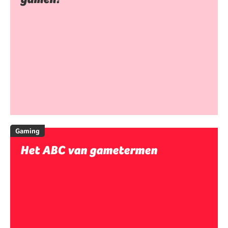
Gaming
Het ABC van gametermen