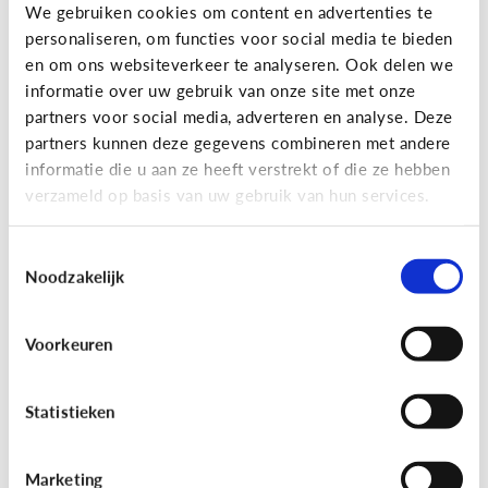
Gaming
We gebruiken cookies om content en advertenties te
personaliseren, om functies voor social media te bieden
Wat is Fall Guys?
en om ons websiteverkeer te analyseren. Ook delen we
informatie over uw gebruik van onze site met onze
partners voor social media, adverteren en analyse. Deze
partners kunnen deze gegevens combineren met andere
informatie die u aan ze heeft verstrekt of die ze hebben
verzameld op basis van uw gebruik van hun services.
Toestemmingsselectie
Noodzakelijk
Voorkeuren
Gaming
[Video]
Gamet mijn kind teveel?
Statistieken
Marketing