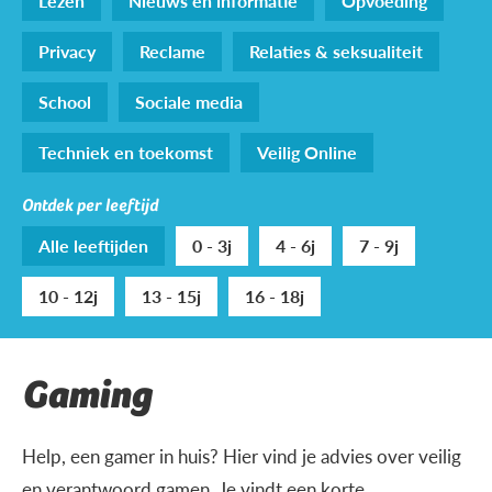
Lezen
Nieuws en informatie
Opvoeding
Privacy
Reclame
Relaties & seksualiteit
School
Sociale media
Techniek en toekomst
Veilig Online
Ontdek per leeftijd
Alle leeftijden
0 - 3j
4 - 6j
7 - 9j
10 - 12j
13 - 15j
16 - 18j
Gaming
Help, een gamer in huis? Hier vind je advies over veilig
en verantwoord gamen. Je vindt een korte