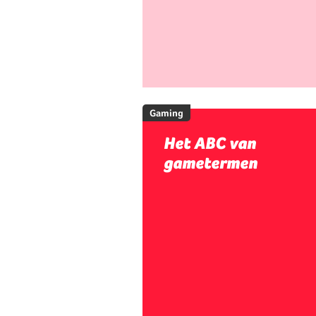
Gaming
Het ABC van
gametermen