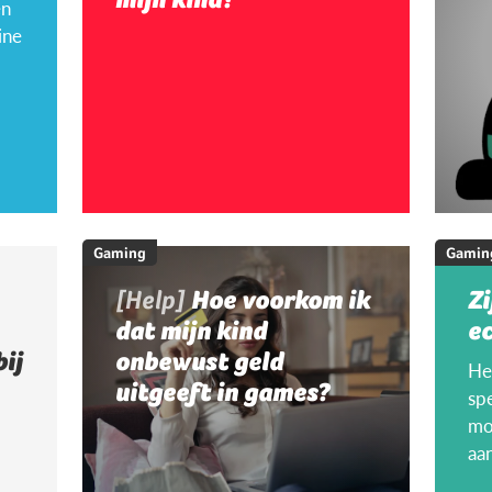
en
ine
Gaming
Gamin
[Help]
Hoe voorkom ik
Zi
dat mijn kind
ec
bij
onbewust geld
Hee
uitgeeft in games?
sp
mo
aa