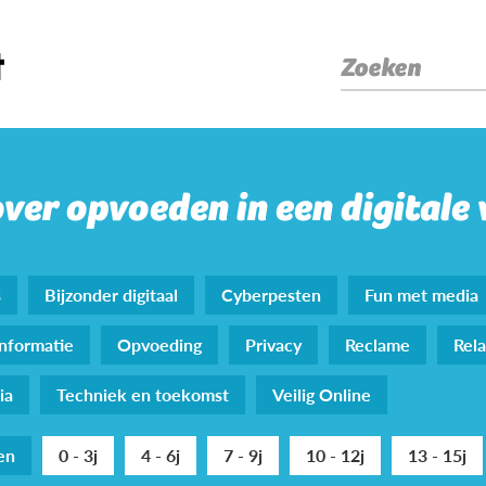
Zoeken
over opvoeden in een digitale
s
Bijzonder digitaal
Cyberpesten
Fun met media
nformatie
Opvoeding
Privacy
Reclame
Rela
ia
Techniek en toekomst
Veilig Online
den
0 - 3j
4 - 6j
7 - 9j
10 - 12j
13 - 15j