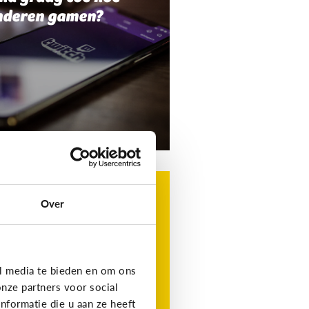
nderen gamen?
g
t is Roblox?
Over
t favoriete gamingplatform
 je kind, maar wat is het?
l media te bieden en om ons
nze partners voor social
formatie die u aan ze heeft