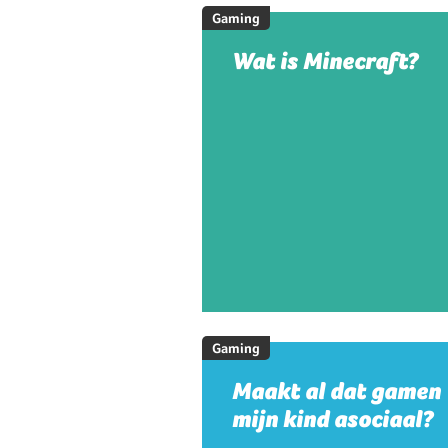
Gaming
Wat is Minecraft?
Gaming
Maakt al dat gamen
mijn kind asociaal?