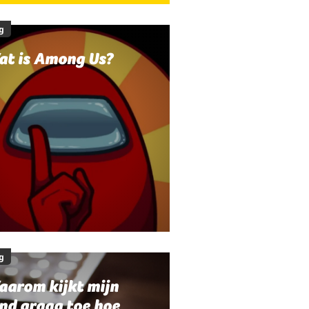
g
at is Among Us?
g
aarom kijkt mijn
nd graag toe hoe