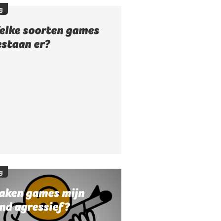
g
elke soorten games
estaan er?
g
aken games mijn
nd agressief?