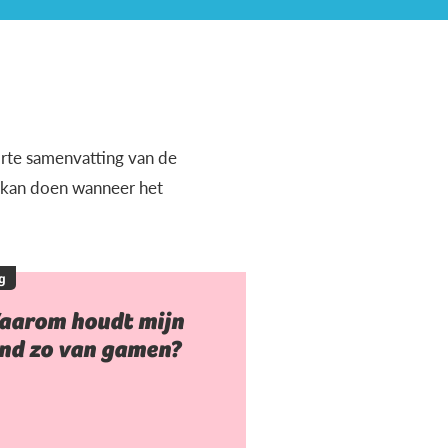
orte samenvatting van de
e kan doen wanneer het
g
aarom houdt mijn
ind zo van gamen?