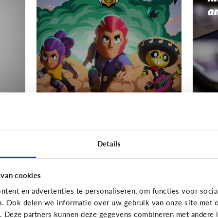
a
Gaming
Gamin
s
Mijn kind wordt boos
Wa
Details
als het moet stoppen
Hé
met gamen
van
 van cookies
tent en advertenties te personaliseren, om functies voor socia
n. Ook delen we informatie over uw gebruik van onze site met o
e. Deze partners kunnen deze gegevens combineren met andere in