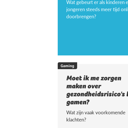
Wat gebeurt er als kinderen 
jongeren steeds meer tijd onl
doorbrengen?
Gaming
Moet ik me zorgen
maken over
gezondheidsrisico's 
gamen?
Wat zijn vaak voorkomende
klachten?