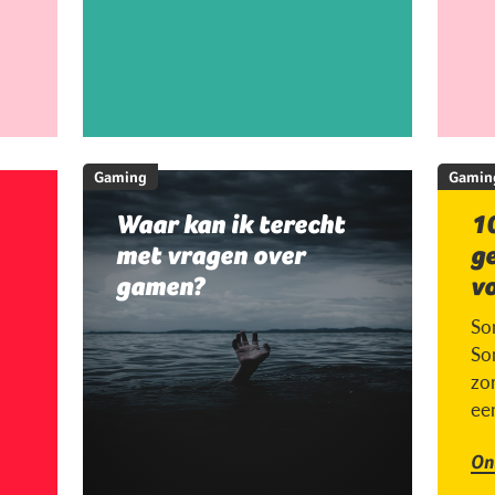
Gaming
Gamin
Waar kan ik terecht
10
met vragen over
g
gamen?
v
So
So
zor
ee
On