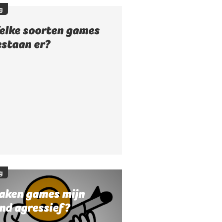
g
elke soorten games
estaan er?
g
aken games mijn
nd agressief?