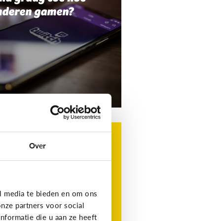
nderen gamen?
g
t is Roblox?
Over
t favoriete gamingplatform
 je kind, maar wat is het?
l media te bieden en om ons
nze partners voor social
formatie die u aan ze heeft