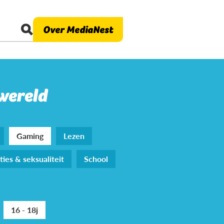
Over MediaNest
 wereld
Gaming
Lezen
ties & seksualiteit
School
16 - 18j