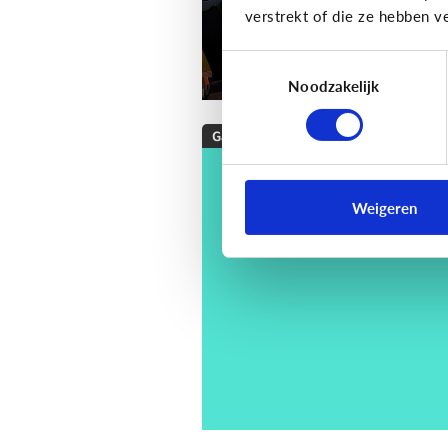
verstrekt of die ze hebben v
Toestemmingsselectie
Noodzakelijk
Gaming
[Checklist]
Hoe kies 
een game voor mijn
Weigeren
kind?