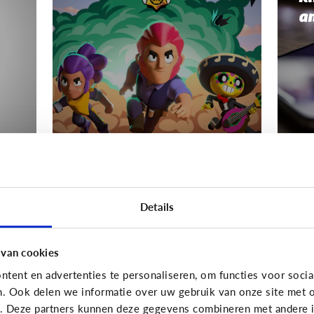
a
Gaming
Gamin
s
Mijn kind wordt boos
Wa
Details
als het moet stoppen
Hé
met gamen
van
 van cookies
tent en advertenties te personaliseren, om functies voor socia
n. Ook delen we informatie over uw gebruik van onze site met o
e. Deze partners kunnen deze gegevens combineren met andere in