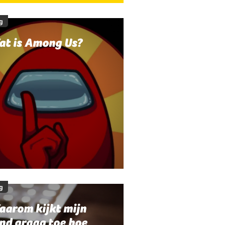
g
at is Among Us?
g
aarom kijkt mijn
nd graag toe hoe