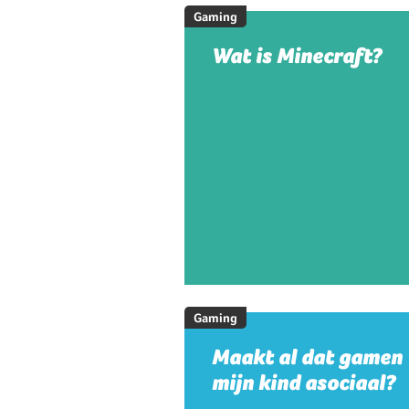
Gaming
Wat is Minecraft?
Gaming
Maakt al dat gamen
mijn kind asociaal?