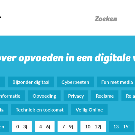
Zoeken
over opvoeden in een digitale
s
Bijzonder digitaal
Cyberpesten
Fun met media
nformatie
Opvoeding
Privacy
Reclame
Rela
ia
Techniek en toekomst
Veilig Online
den
0 - 3j
4 - 6j
7 - 9j
10 - 12j
13 - 15j