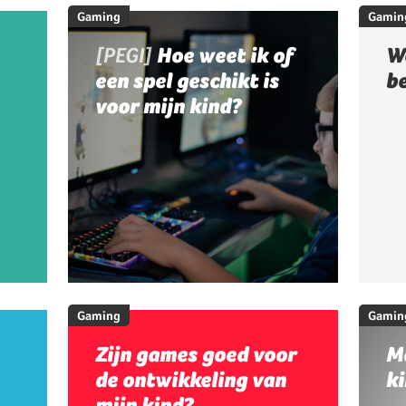
Gaming
Gamin
[PEGI]
Hoe weet ik of
W
een spel geschikt is
b
voor mijn kind?
Gaming
Gamin
Zijn games goed voor
M
de ontwikkeling van
ki
mijn kind?