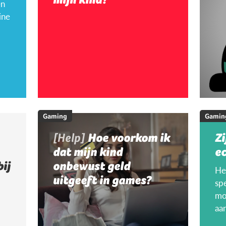
en
ine
Gaming
Gamin
[Help]
Hoe voorkom ik
Zi
dat mijn kind
ec
bij
onbewust geld
Hee
uitgeeft in games?
sp
mo
aa