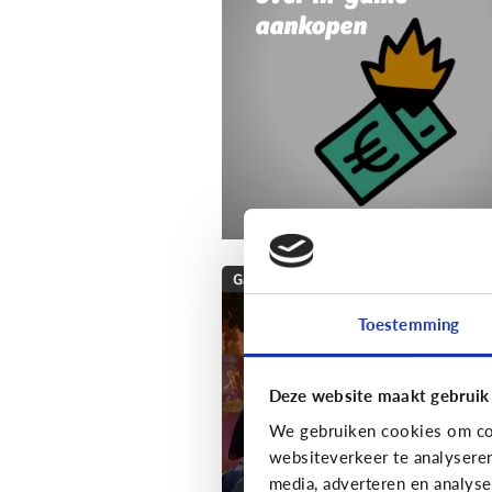
aankopen
Gaming
Wat is Fortnite? Alle
Toestemming
wat je moet weten
over deze populaire
Deze website maakt gebruik
game!
We gebruiken cookies om con
websiteverkeer te analysere
media, adverteren en analys