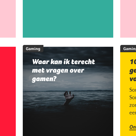
Gaming
Gamin
Waar kan ik terecht
10
met vragen over
g
gamen?
v
So
So
zor
ee
On