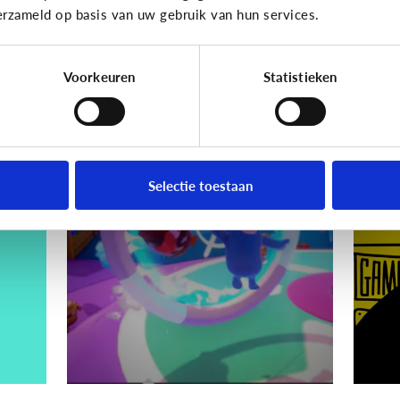
erzameld op basis van uw gebruik van hun services.
Hoe voorkom ik dat?
Voorkeuren
Statistieken
Gaming
Gamin
ik
Wat is Fall Guys?
[
ki
Selectie toestaan