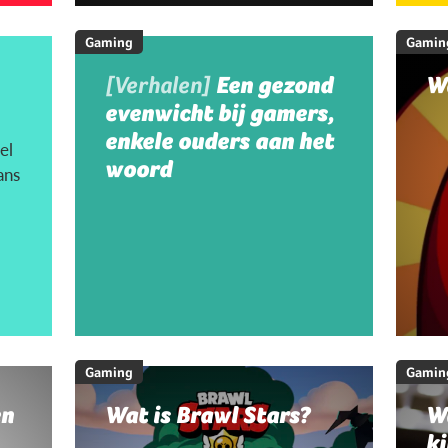
Gaming
Gamin
[Verhalen]
Een gezond
W
evenwicht bij gamers,
enkele ouders aan het
el
woord
ans
Gaming
Gamin
en
Wat is Brawl Stars?
W
ki