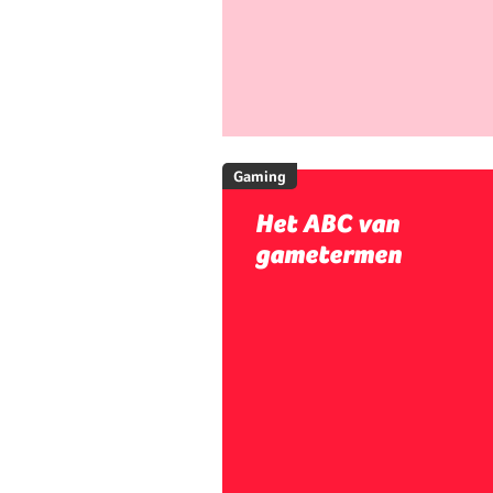
Gaming
Het ABC van
gametermen