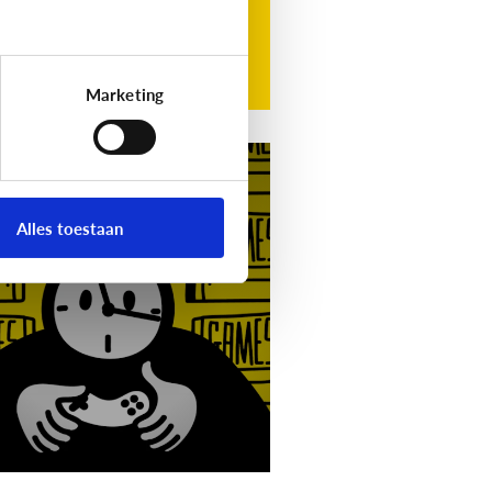
Marketing
g
Video]
Gamet mijn
nd teveel?
Alles toestaan