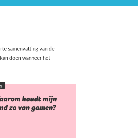
orte samenvatting van de
e kan doen wanneer het
g
aarom houdt mijn
ind zo van gamen?