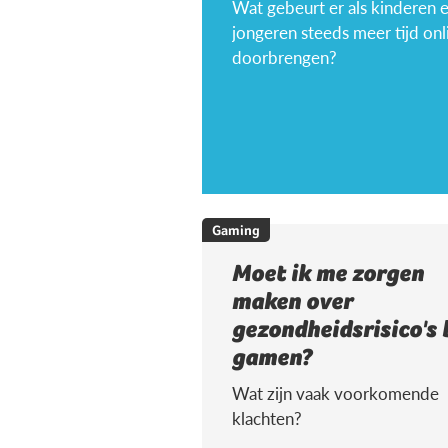
Wat gebeurt er als kinderen 
jongeren steeds meer tijd onl
doorbrengen?
Gaming
Moet ik me zorgen
maken over
gezondheidsrisico's 
gamen?
Wat zijn vaak voorkomende
klachten?