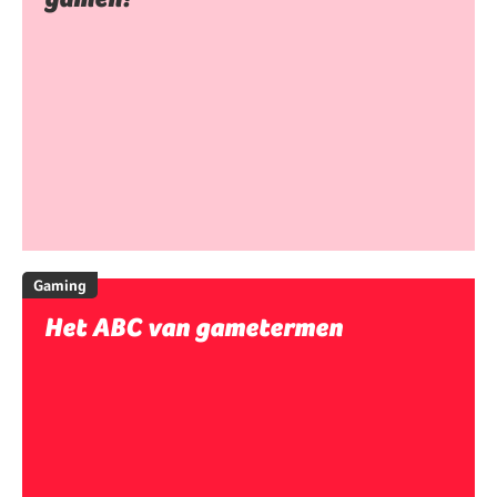
Gaming
Het ABC van gametermen