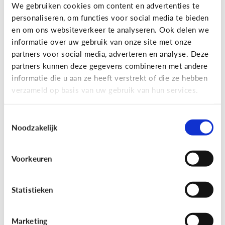
Gaming
We gebruiken cookies om content en advertenties te
personaliseren, om functies voor social media te bieden
Wat is Fall Guys?
en om ons websiteverkeer te analyseren. Ook delen we
informatie over uw gebruik van onze site met onze
partners voor social media, adverteren en analyse. Deze
partners kunnen deze gegevens combineren met andere
informatie die u aan ze heeft verstrekt of die ze hebben
verzameld op basis van uw gebruik van hun services.
Toestemmingsselectie
Noodzakelijk
Voorkeuren
Gaming
[Video]
Gamet mijn kind teveel?
Statistieken
Marketing