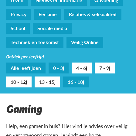
Lezen
Nieuws en informatie
Opvoeding
Privacy
Reclame
Relaties & seksualiteit
School
Sociale media
Techniek en toekomst
Veilig Online
Ontdek per leeftijd
Alle leeftijden
0 - 3j
4 - 6j
7 - 9j
10 - 12j
13 - 15j
16 - 18j
Gaming
Help, een gamer in huis? Hier vind je advies over veilig
en verantwoord gamen. Je vindt een korte