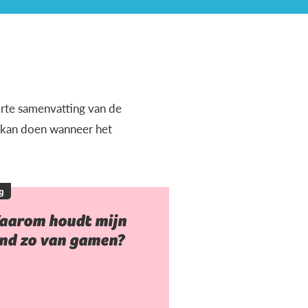
orte samenvatting van de
e kan doen wanneer het
g
aarom houdt mijn
ind zo van gamen?