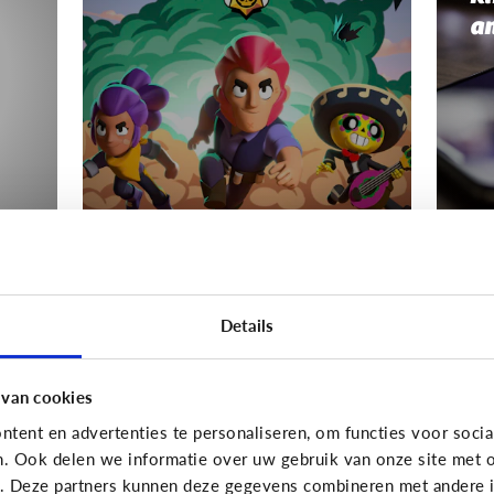
a
Gaming
Gamin
s
Mijn kind wordt boos
Wa
Details
als het moet stoppen
Hé
met gamen
van
 van cookies
tent en advertenties te personaliseren, om functies voor socia
n. Ook delen we informatie over uw gebruik van onze site met o
e. Deze partners kunnen deze gegevens combineren met andere in