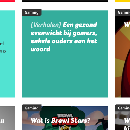
Gaming
Gamin
[Verhalen]
Een gezond
W
evenwicht bij gamers,
enkele ouders aan het
el
woord
ans
Gaming
Gamin
en
Wat is Brawl Stars?
W
ki