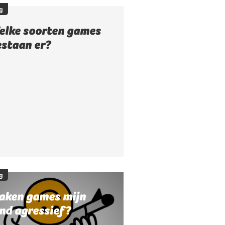
g
elke soorten games
estaan er?
g
aken games mijn
nd agressief?