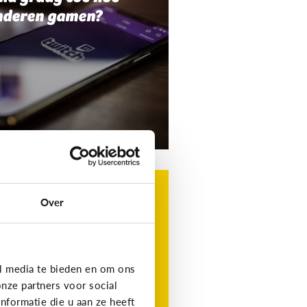
nderen gamen?
g
t is Roblox?
Over
t favoriete gamingplatform
 je kind, maar wat is het?
l media te bieden en om ons
nze partners voor social
formatie die u aan ze heeft