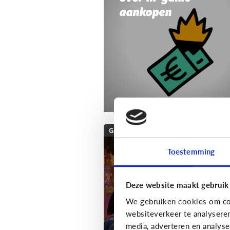
aankopen
Gaming
Wat is Fortnite? Alle
Toestemming
wat je moet weten
over deze populaire
Deze website maakt gebruik
game!
We gebruiken cookies om con
websiteverkeer te analysere
media, adverteren en analys