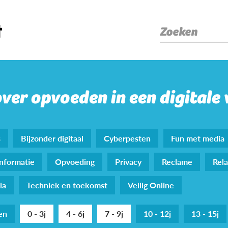
Zoeken
over opvoeden in een digitale
s
Bijzonder digitaal
Cyberpesten
Fun met media
nformatie
Opvoeding
Privacy
Reclame
Rela
ia
Techniek en toekomst
Veilig Online
den
0 - 3j
4 - 6j
7 - 9j
10 - 12j
13 - 15j