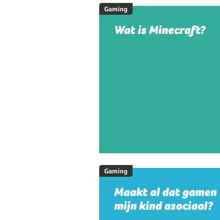
Gaming
Wat is Minecraft?
Gaming
Maakt al dat gamen
mijn kind asociaal?