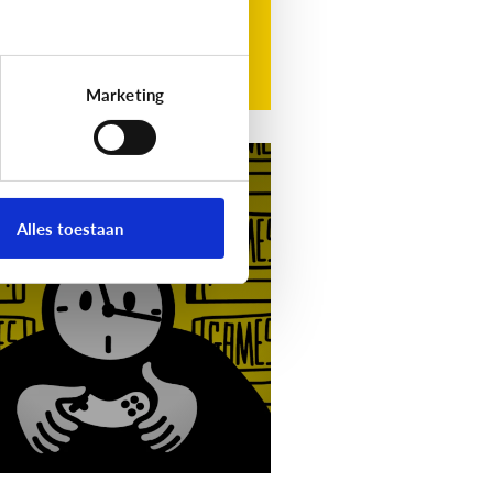
Marketing
g
Video]
Gamet mijn
nd teveel?
Alles toestaan