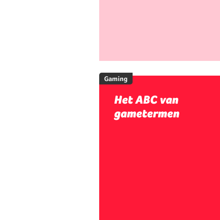
Gaming
Het ABC van
gametermen