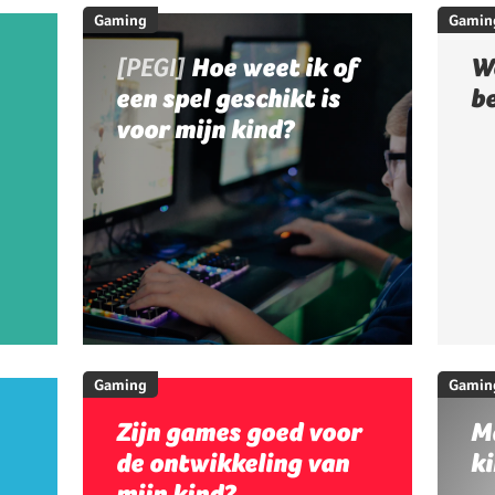
Gaming
Gamin
[PEGI]
Hoe weet ik of
W
een spel geschikt is
b
voor mijn kind?
Gaming
Gamin
Zijn games goed voor
M
de ontwikkeling van
ki
mijn kind?