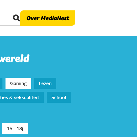
Over MediaNest
 wereld
Gaming
Lezen
ties & seksualiteit
School
16 - 18j