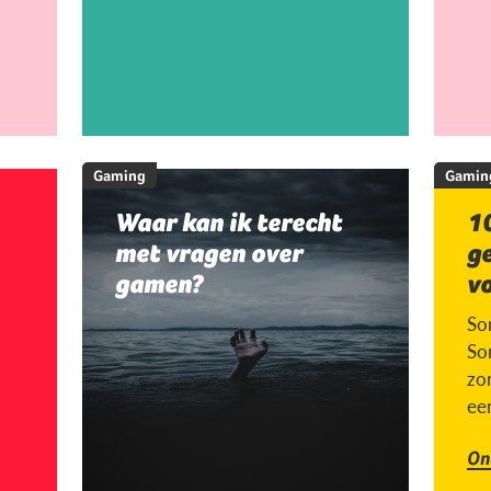
Gaming
Gamin
Waar kan ik terecht
10
met vragen over
g
gamen?
v
So
So
zor
ee
On