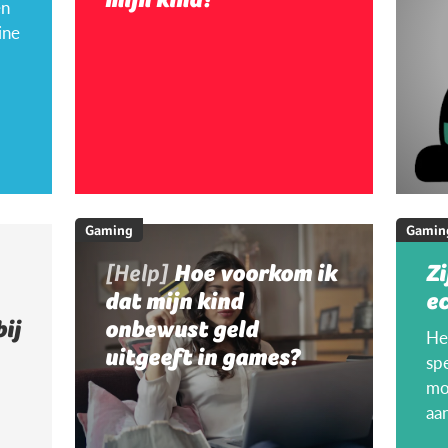
en
ine
Gaming
Gamin
[Help]
Hoe voorkom ik
Zi
dat mijn kind
ec
bij
onbewust geld
Hee
uitgeeft in games?
sp
mo
aa