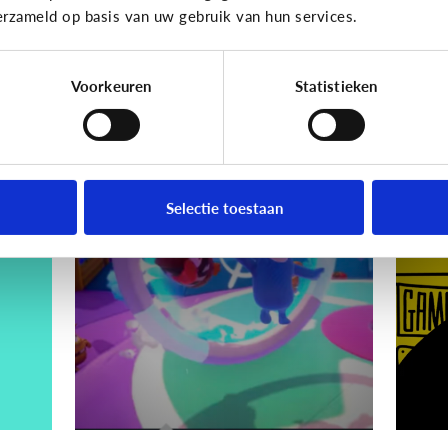
erzameld op basis van uw gebruik van hun services.
Hoe voorkom ik dat?
Voorkeuren
Statistieken
Gaming
Gamin
ik
Wat is Fall Guys?
[
ki
Selectie toestaan