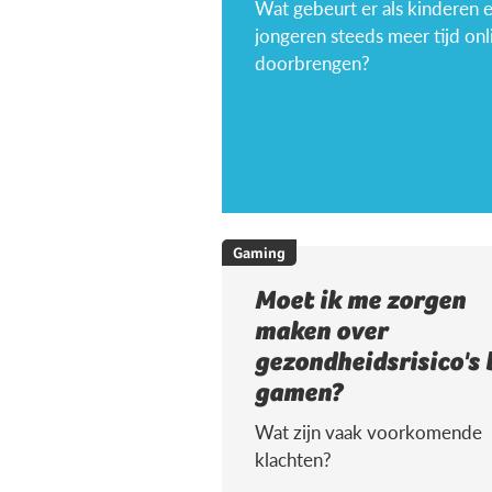
Wat gebeurt er als kinderen 
jongeren steeds meer tijd onl
doorbrengen?
Gaming
Moet ik me zorgen
maken over
gezondheidsrisico's 
gamen?
Wat zijn vaak voorkomende
klachten?