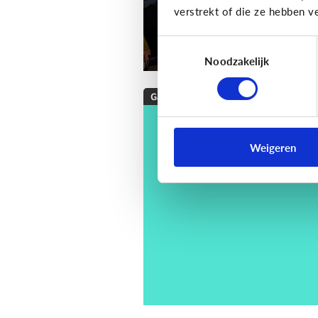
verstrekt of die ze hebben v
Toestemmingsselectie
Noodzakelijk
Gaming
[Checklist]
Hoe kies 
een game voor mijn
Weigeren
kind?