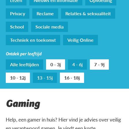
Lezen
Nieuws en informatie
Opvoeding
Privacy
Reclame
Relaties & seksualiteit
School
Sociale media
Techniek en toekomst
Veilig Online
Ontdek per leeftijd
Alle leeftijden
0 - 3j
4 - 6j
7 - 9j
10 - 12j
13 - 15j
16 - 18j
Gaming
Help, een gamer in huis? Hier vind je advies over veilig
en verantwoord gamen. Je vindt een korte