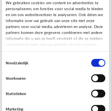
Gaming
We gebruiken cookies om content en advertenties te
personaliseren, om functies voor social media te bieden
Wat is Fall Guys?
en om ons websiteverkeer te analyseren. Ook delen we
informatie over uw gebruik van onze site met onze
partners voor social media, adverteren en analyse. Deze
partners kunnen deze gegevens combineren met andere
informatie die u aan ze heeft verstrekt of die ze hebben
verzameld op basis van uw gebruik van hun services.
Toestemmingsselectie
Noodzakelijk
Voorkeuren
Gaming
[Video]
Gamet mijn kind teveel?
Statistieken
Marketing