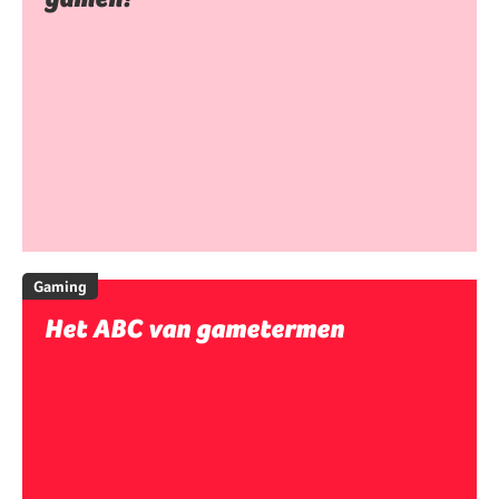
Gaming
Het ABC van gametermen