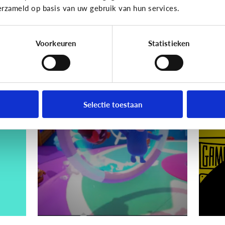
erzameld op basis van uw gebruik van hun services.
Hoe voorkom ik dat?
Voorkeuren
Statistieken
Gaming
Gamin
ik
Wat is Fall Guys?
[
ki
Selectie toestaan