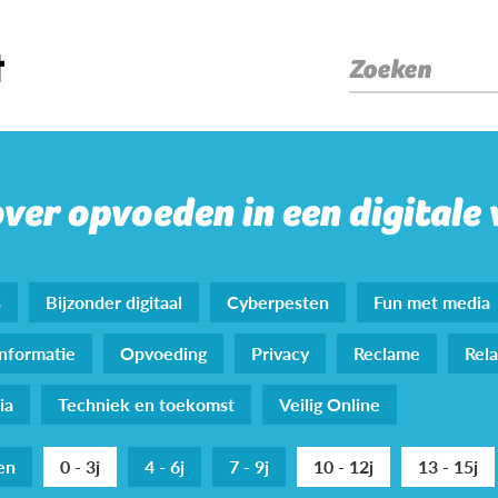
Zoeken
over opvoeden in een digitale
s
Bijzonder digitaal
Cyberpesten
Fun met media
nformatie
Opvoeding
Privacy
Reclame
Rela
ia
Techniek en toekomst
Veilig Online
den
0 - 3j
4 - 6j
7 - 9j
10 - 12j
13 - 15j