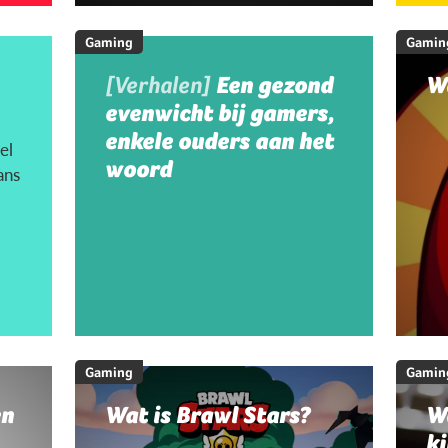
Gaming
Gamin
[Verhalen]
Een gezond
W
evenwicht bij gamers,
enkele ouders aan het
el
woord
ans
Gaming
Gamin
en
Wat is Brawl Stars?
W
ki