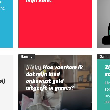
en
ine
Gaming
Gamin
[Help]
Hoe voorkom ik
Zi
dat mijn kind
ec
bij
onbewust geld
Hee
uitgeeft in games?
sp
mo
aa