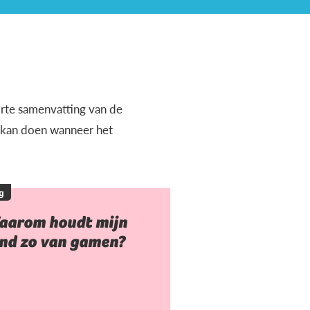
orte samenvatting van de
e kan doen wanneer het
g
aarom houdt mijn
ind zo van gamen?