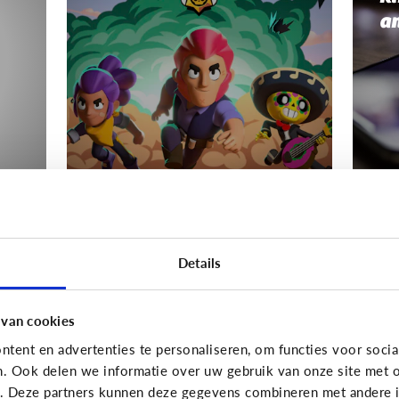
a
Gaming
Gamin
s
Mijn kind wordt boos
Wa
Details
als het moet stoppen
Hé
met gamen
van
 van cookies
tent en advertenties te personaliseren, om functies voor socia
n. Ook delen we informatie over uw gebruik van onze site met o
e. Deze partners kunnen deze gegevens combineren met andere in