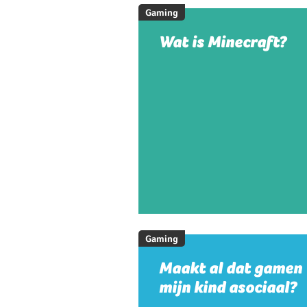
Gaming
Wat is Minecraft?
Gaming
Maakt al dat gamen
mijn kind asociaal?