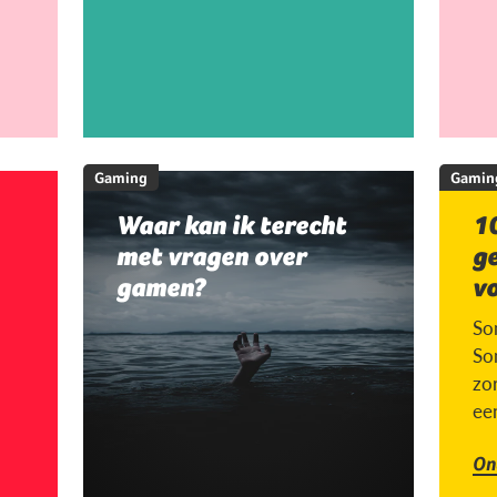
Gaming
Gamin
Waar kan ik terecht
10
met vragen over
g
gamen?
v
So
So
zor
ee
On