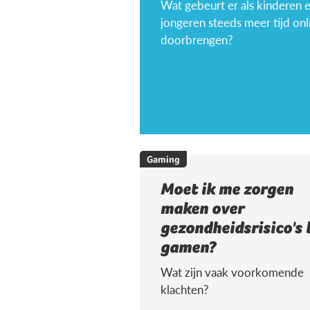
Wat gebeurt er als kinderen 
jongeren steeds meer tijd onl
doorbrengen?
Gaming
Moet ik me zorgen
maken over
gezondheidsrisico's 
gamen?
Wat zijn vaak voorkomende
klachten?