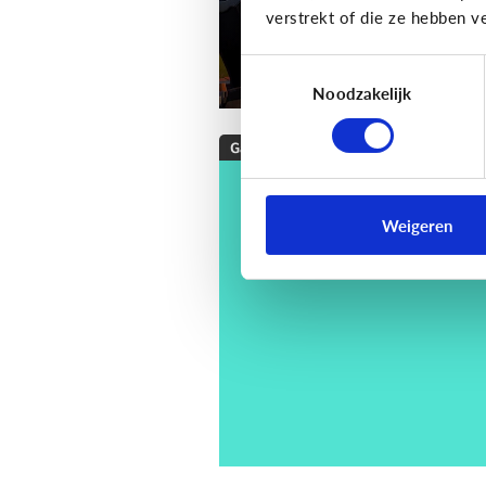
verstrekt of die ze hebben v
Toestemmingsselectie
Noodzakelijk
Gaming
[Checklist]
Hoe kies 
een game voor mijn
Weigeren
kind?