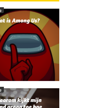
g
at is Among Us?
g
aarom kijkt mijn
nd graag toe hoe