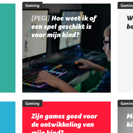
Gaming
Gamin
[PEGI]
Hoe weet ik of
W
een spel geschikt is
b
voor mijn kind?
Gaming
Gamin
Zijn games goed voor
M
de ontwikkeling van
ki
mijn kind?