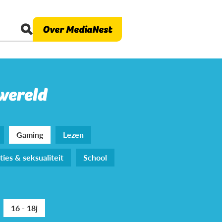
Over MediaNest
 wereld
Gaming
Lezen
ties & seksualiteit
School
16 - 18j