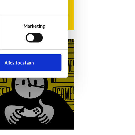
Marketing
g
Video]
Gamet mijn
nd teveel?
Alles toestaan