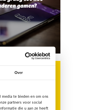
nderen gamen?
g
t is Roblox?
Over
t favoriete gamingplatform
 je kind, maar wat is het?
l media te bieden en om ons
nze partners voor social
formatie die u aan ze heeft