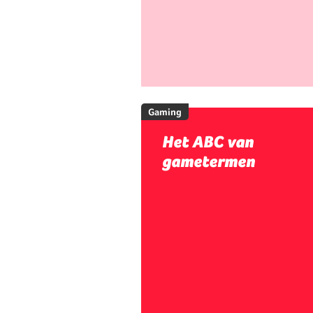
Gaming
Het ABC van
gametermen