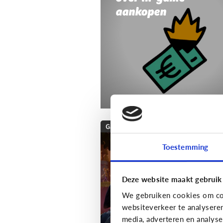
aankopen
Gaming
Wat is Fortnite? Alle
Toestemming
wat je moet weten
over deze populaire
Deze website maakt gebruik
game!
We gebruiken cookies om con
websiteverkeer te analysere
media, adverteren en analys