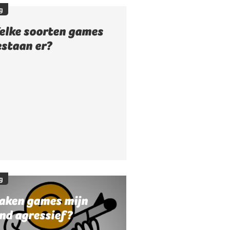
g
elke soorten games
estaan er?
g
aken games mijn
nd agressief?