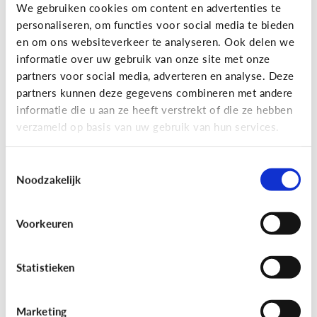
Gaming
We gebruiken cookies om content en advertenties te
personaliseren, om functies voor social media te bieden
Wat is Fall Guys?
en om ons websiteverkeer te analyseren. Ook delen we
informatie over uw gebruik van onze site met onze
partners voor social media, adverteren en analyse. Deze
partners kunnen deze gegevens combineren met andere
informatie die u aan ze heeft verstrekt of die ze hebben
verzameld op basis van uw gebruik van hun services.
Toestemmingsselectie
Noodzakelijk
Voorkeuren
Gaming
[Video]
Gamet mijn kind teveel?
Statistieken
Marketing