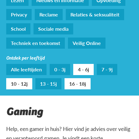
Lezen
Nieuws en informatie
Opvoeding
Privacy
Reclame
Relaties & seksualiteit
School
Sociale media
Techniek en toekomst
Veilig Online
Ontdek per leeftijd
Alle leeftijden
0 - 3j
4 - 6j
7 - 9j
10 - 12j
13 - 15j
16 - 18j
Gaming
Help, een gamer in huis? Hier vind je advies over veilig
en verantwoord gamen. Je vindt een korte