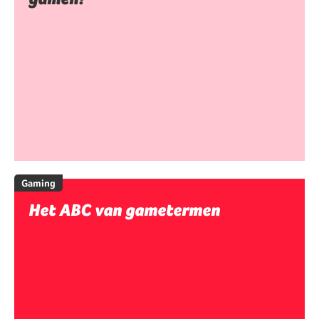
Gaming
Het ABC van gametermen