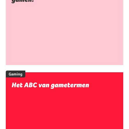
Gaming
Het ABC van gametermen