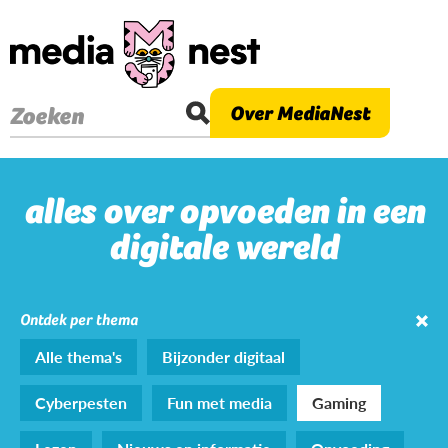
Overslaan
en
naar
de
Over MediaNest
Zoeken
inhoud
gaan
alles over opvoeden in een
digitale wereld
Ontdek per thema
Alle thema's
Bijzonder digitaal
Cyberpesten
Fun met media
Gaming