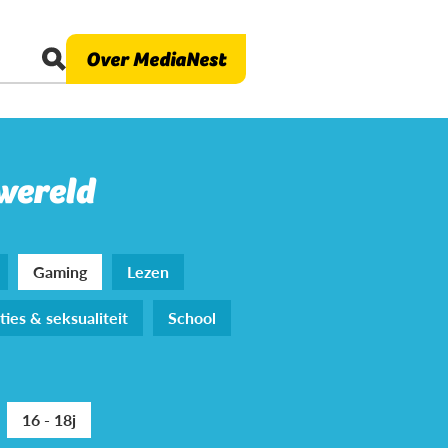
Over MediaNest
 wereld
Gaming
Lezen
ties & seksualiteit
School
16 - 18j