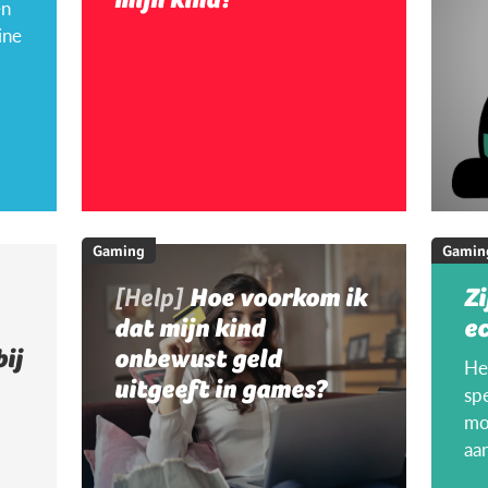
en
ine
Gaming
Gamin
[Help]
Hoe voorkom ik
Zi
dat mijn kind
ec
bij
onbewust geld
Hee
uitgeeft in games?
sp
mo
aa