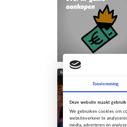
aankopen
Gaming
Wat is Fortnite? Alle
Toestemming
wat je moet weten
over deze populaire
Deze website maakt gebruik
game!
We gebruiken cookies om con
websiteverkeer te analysere
media, adverteren en analys