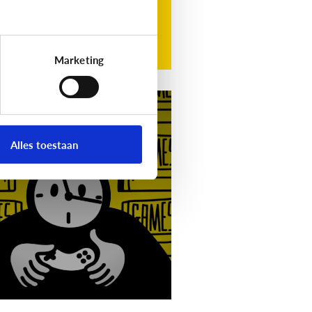
Marketing
g
Video]
Gamet mijn
nd teveel?
Alles toestaan