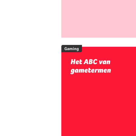
Gaming
Het ABC van
gametermen