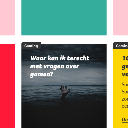
Gaming
Gamin
Waar kan ik terecht
10
met vragen over
g
gamen?
v
So
So
zor
ee
On