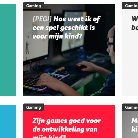
Gaming
Gamin
[PEGI]
Hoe weet ik of
W
een spel geschikt is
b
voor mijn kind?
Gaming
Gamin
Zijn games goed voor
M
de ontwikkeling van
ki
mijn kind?