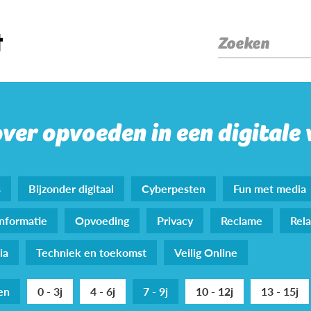
Zoeken
over opvoeden in een digitale
s
Bijzonder digitaal
Cyberpesten
Fun met media
nformatie
Opvoeding
Privacy
Reclame
Rela
ia
Techniek en toekomst
Veilig Online
den
0 - 3j
4 - 6j
7 - 9j
10 - 12j
13 - 15j