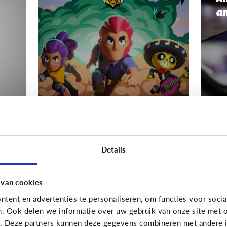
a
Gaming
Gamin
s
Mijn kind wordt boos
Wa
Details
als het moet stoppen
Hé
met gamen
van
 van cookies
tent en advertenties te personaliseren, om functies voor socia
n. Ook delen we informatie over uw gebruik van onze site met o
e. Deze partners kunnen deze gegevens combineren met andere in