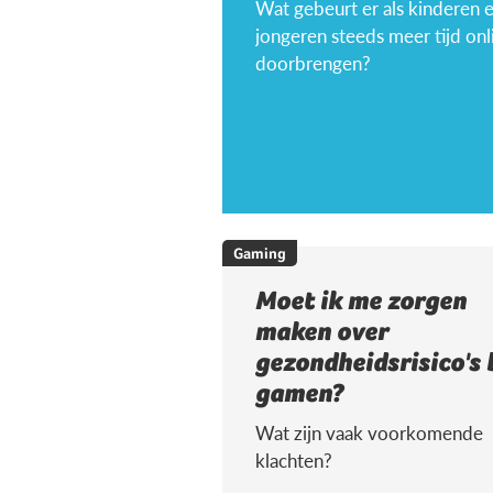
Wat gebeurt er als kinderen 
jongeren steeds meer tijd onl
doorbrengen?
Gaming
Moet ik me zorgen
maken over
gezondheidsrisico's 
gamen?
Wat zijn vaak voorkomende
klachten?