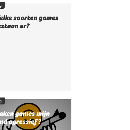
g
elke soorten games
estaan er?
g
aken games mijn
nd agressief?