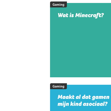
Gaming
Wat is Minecraft?
Gaming
Maakt al dat gamen
mijn kind asociaal?