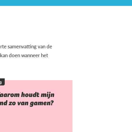
orte samenvatting van de
e kan doen wanneer het
g
aarom houdt mijn
ind zo van gamen?