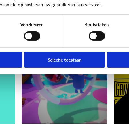
erzameld op basis van uw gebruik van hun services.
Hoe voorkom ik dat?
Voorkeuren
Statistieken
Gaming
Gamin
ik
Wat is Fall Guys?
[
ki
Selectie toestaan