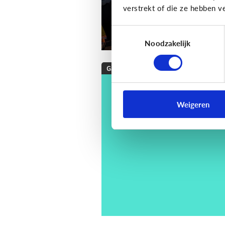
verstrekt of die ze hebben v
Toestemmingsselectie
Noodzakelijk
Gaming
[Checklist]
Hoe kies 
een game voor mijn
Weigeren
kind?