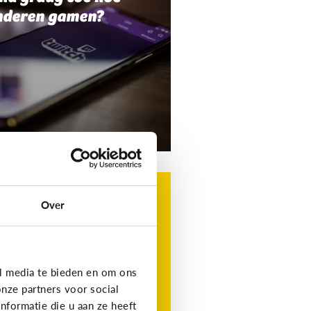
nderen gamen?
g
t is Roblox?
Over
t favoriete gamingplatform
 je kind, maar wat is het?
l media te bieden en om ons
nze partners voor social
formatie die u aan ze heeft