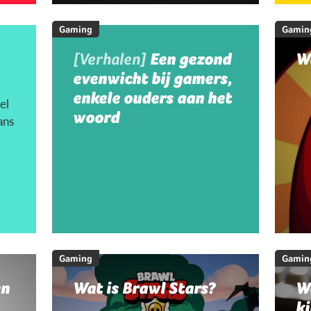
Gaming
Gamin
[Verhalen]
Een gezond
W
evenwicht bij gamers,
enkele ouders aan het
el
woord
ans
Gaming
Gamin
en
Wat is Brawl Stars?
W
ki