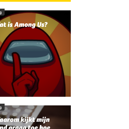
g
at is Among Us?
g
aarom kijkt mijn
nd graag toe hoe