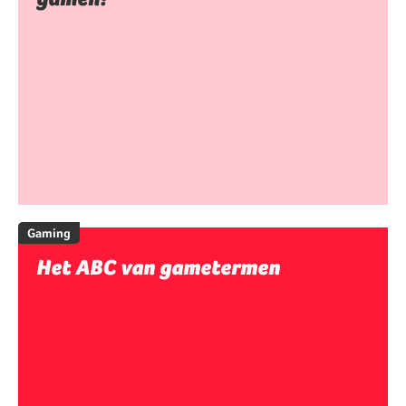
Gaming
Het ABC van gametermen