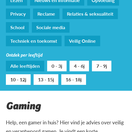
Lezen
Nieuws en informatie
Opvoeding
Privacy
Reclame
Relaties & seksualiteit
School
Sociale media
Techniek en toekomst
Veilig Online
Ontdek per leeftijd
Alle leeftijden
0 - 3j
4 - 6j
7 - 9j
10 - 12j
13 - 15j
16 - 18j
Gaming
Help, een gamer in huis? Hier vind je advies over veilig
en verantwoord gamen. Je vindt een korte