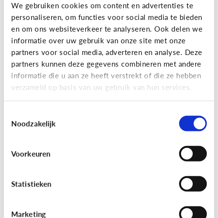
Gaming
We gebruiken cookies om content en advertenties te
personaliseren, om functies voor social media te bieden
Wat is Fall Guys?
en om ons websiteverkeer te analyseren. Ook delen we
informatie over uw gebruik van onze site met onze
partners voor social media, adverteren en analyse. Deze
partners kunnen deze gegevens combineren met andere
informatie die u aan ze heeft verstrekt of die ze hebben
verzameld op basis van uw gebruik van hun services.
Toestemmingsselectie
Noodzakelijk
Voorkeuren
Gaming
[Video]
Gamet mijn kind teveel?
Statistieken
Marketing