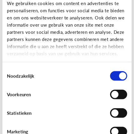
Gaming
We gebruiken cookies om content en advertenties te
personaliseren, om functies voor social media te bieden
Wat is Fall Guys?
en om ons websiteverkeer te analyseren. Ook delen we
informatie over uw gebruik van onze site met onze
partners voor social media, adverteren en analyse. Deze
partners kunnen deze gegevens combineren met andere
informatie die u aan ze heeft verstrekt of die ze hebben
verzameld op basis van uw gebruik van hun services.
Toestemmingsselectie
Noodzakelijk
Voorkeuren
Gaming
[Video]
Gamet mijn kind teveel?
Statistieken
Marketing