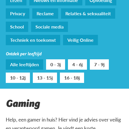
Lezen
Nieuws en informatie
Opvoeding
Privacy
Reclame
Relaties & seksualiteit
School
Sociale media
Techniek en toekomst
Veilig Online
Ontdek per leeftijd
Alle leeftijden
0 - 3j
4 - 6j
7 - 9j
10 - 12j
13 - 15j
16 - 18j
Gaming
Help, een gamer in huis? Hier vind je advies over veilig
en verantwoord gamen. Je vindt een korte