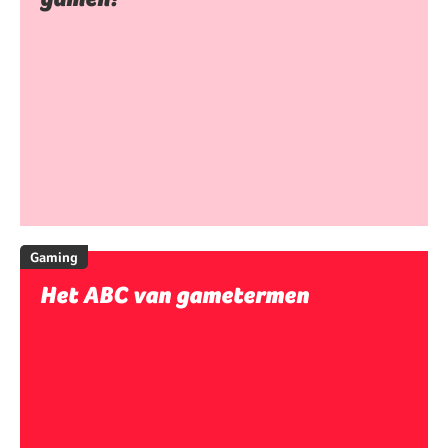
Gaming
Het ABC van gametermen