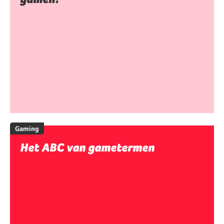
Gaming
Het ABC van gametermen