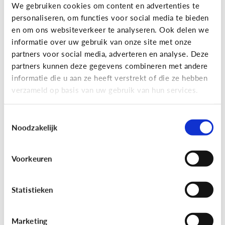
Gaming
We gebruiken cookies om content en advertenties te
personaliseren, om functies voor social media te bieden
Wat is Fall Guys?
en om ons websiteverkeer te analyseren. Ook delen we
informatie over uw gebruik van onze site met onze
partners voor social media, adverteren en analyse. Deze
partners kunnen deze gegevens combineren met andere
informatie die u aan ze heeft verstrekt of die ze hebben
verzameld op basis van uw gebruik van hun services.
Toestemmingsselectie
Noodzakelijk
Voorkeuren
Gaming
[Video]
Gamet mijn kind teveel?
Statistieken
Marketing