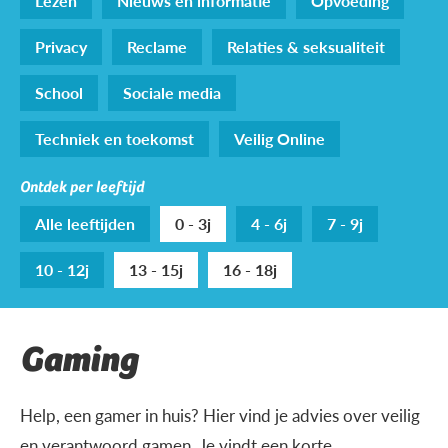
Lezen
Nieuws en informatie
Opvoeding
Privacy
Reclame
Relaties & seksualiteit
School
Sociale media
Techniek en toekomst
Veilig Online
Ontdek per leeftijd
Alle leeftijden
0 - 3j
4 - 6j
7 - 9j
10 - 12j
13 - 15j
16 - 18j
Gaming
Help, een gamer in huis? Hier vind je advies over veilig
en verantwoord gamen. Je vindt een korte