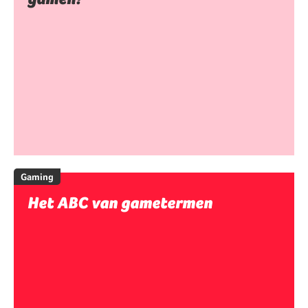
Gaming
Het ABC van gametermen