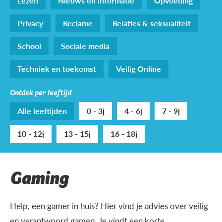
Lezen
Nieuws en informatie
Opvoeding
Privacy
Reclame
Relaties & seksualiteit
School
Sociale media
Techniek en toekomst
Veilig Online
Ontdek per leeftijd
Alle leeftijden
0 - 3j
4 - 6j
7 - 9j
10 - 12j
13 - 15j
16 - 18j
Gaming
Help, een gamer in huis? Hier vind je advies over veilig
en verantwoord gamen. Je vindt een korte