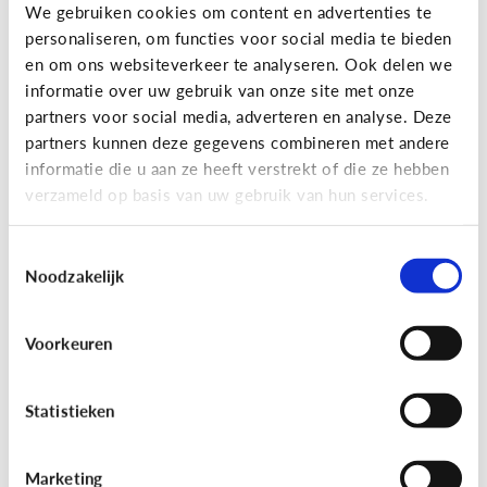
Gaming
We gebruiken cookies om content en advertenties te
personaliseren, om functies voor social media te bieden
Wat is Fall Guys?
en om ons websiteverkeer te analyseren. Ook delen we
informatie over uw gebruik van onze site met onze
partners voor social media, adverteren en analyse. Deze
partners kunnen deze gegevens combineren met andere
informatie die u aan ze heeft verstrekt of die ze hebben
verzameld op basis van uw gebruik van hun services.
Toestemmingsselectie
Noodzakelijk
Voorkeuren
Gaming
[Video]
Gamet mijn kind teveel?
Statistieken
Marketing