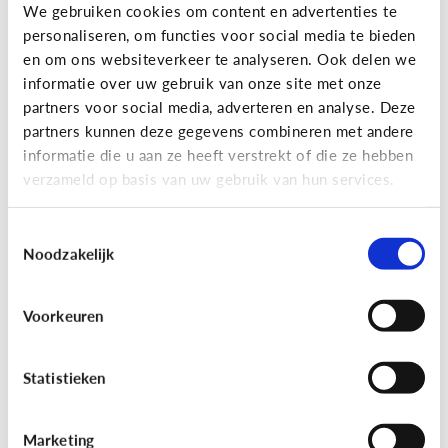
Gaming
We gebruiken cookies om content en advertenties te
personaliseren, om functies voor social media te bieden
Wat is Fall Guys?
en om ons websiteverkeer te analyseren. Ook delen we
informatie over uw gebruik van onze site met onze
partners voor social media, adverteren en analyse. Deze
partners kunnen deze gegevens combineren met andere
informatie die u aan ze heeft verstrekt of die ze hebben
verzameld op basis van uw gebruik van hun services.
Toestemmingsselectie
Noodzakelijk
Voorkeuren
Gaming
[Video]
Gamet mijn kind teveel?
Statistieken
Marketing