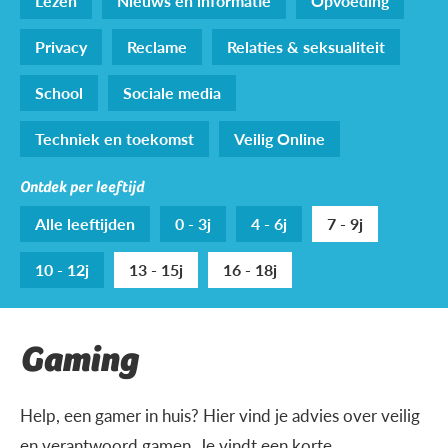
Lezen
Nieuws en informatie
Opvoeding
Privacy
Reclame
Relaties & seksualiteit
School
Sociale media
Techniek en toekomst
Veilig Online
Ontdek per leeftijd
Alle leeftijden
0 - 3j
4 - 6j
7 - 9j
10 - 12j
13 - 15j
16 - 18j
Gaming
Help, een gamer in huis? Hier vind je advies over veilig
en verantwoord gamen. Je vindt een korte