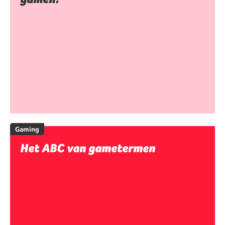
Gaming
Het ABC van gametermen