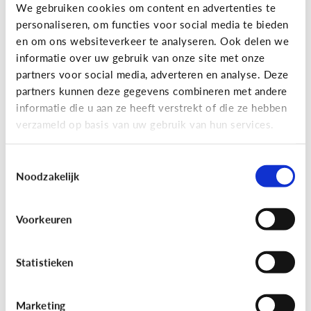
Gaming
We gebruiken cookies om content en advertenties te
personaliseren, om functies voor social media te bieden
Wat is Fall Guys?
en om ons websiteverkeer te analyseren. Ook delen we
informatie over uw gebruik van onze site met onze
partners voor social media, adverteren en analyse. Deze
partners kunnen deze gegevens combineren met andere
informatie die u aan ze heeft verstrekt of die ze hebben
verzameld op basis van uw gebruik van hun services.
Toestemmingsselectie
Noodzakelijk
Voorkeuren
Gaming
[Video]
Gamet mijn kind teveel?
Statistieken
Marketing