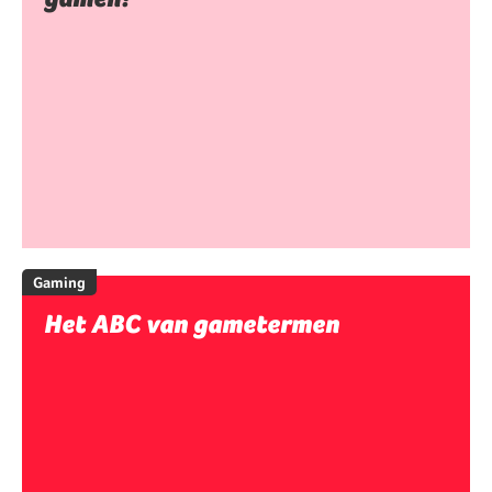
Gaming
Het ABC van gametermen