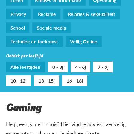
Lezen
Nieuws en informatie
Opvoeding
Privacy
Reclame
Relaties & seksualiteit
School
Sociale media
Techniek en toekomst
Veilig Online
Ontdek per leeftijd
Alle leeftijden
0 - 3j
4 - 6j
7 - 9j
10 - 12j
13 - 15j
16 - 18j
Gaming
Help, een gamer in huis? Hier vind je advies over veilig
en verantwoord gamen. Je vindt een korte