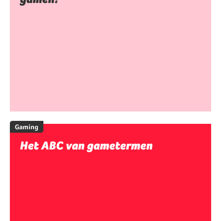
Gaming
Het ABC van gametermen