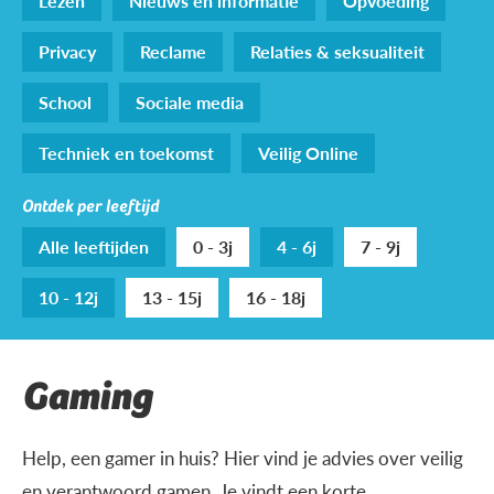
Lezen
Nieuws en informatie
Opvoeding
Privacy
Reclame
Relaties & seksualiteit
School
Sociale media
Techniek en toekomst
Veilig Online
Ontdek per leeftijd
Alle leeftijden
0 - 3j
4 - 6j
7 - 9j
10 - 12j
13 - 15j
16 - 18j
Gaming
Help, een gamer in huis? Hier vind je advies over veilig
en verantwoord gamen. Je vindt een korte