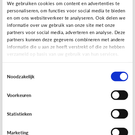
Gaming
We gebruiken cookies om content en advertenties te
personaliseren, om functies voor social media te bieden
Wat is Fall Guys?
en om ons websiteverkeer te analyseren. Ook delen we
informatie over uw gebruik van onze site met onze
partners voor social media, adverteren en analyse. Deze
partners kunnen deze gegevens combineren met andere
informatie die u aan ze heeft verstrekt of die ze hebben
verzameld op basis van uw gebruik van hun services.
Toestemmingsselectie
Noodzakelijk
Voorkeuren
Gaming
[Video]
Gamet mijn kind teveel?
Statistieken
Marketing