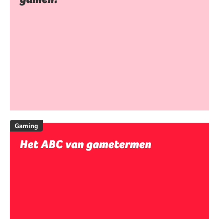
Gaming
Het ABC van gametermen