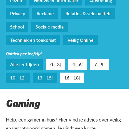
Lezen
Nieuws en informatie
Opvoeding
Privacy
Reclame
Relaties & seksualiteit
School
Sociale media
Techniek en toekomst
Veilig Online
Ontdek per leeftijd
Alle leeftijden
0 - 3j
4 - 6j
7 - 9j
10 - 12j
13 - 15j
16 - 18j
Gaming
Help, een gamer in huis? Hier vind je advies over veilig
en verantwoord gamen. Je vindt een korte