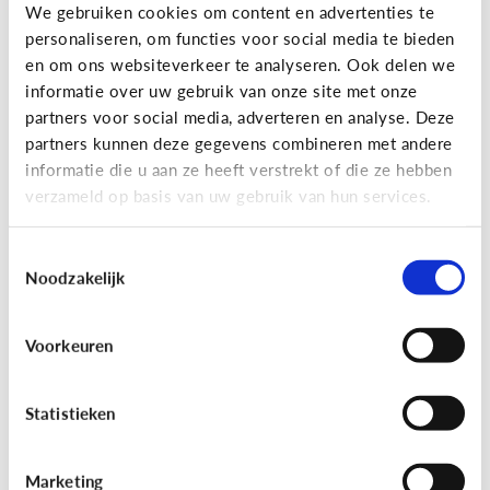
Gaming
We gebruiken cookies om content en advertenties te
personaliseren, om functies voor social media te bieden
Wat is Fall Guys?
en om ons websiteverkeer te analyseren. Ook delen we
informatie over uw gebruik van onze site met onze
partners voor social media, adverteren en analyse. Deze
partners kunnen deze gegevens combineren met andere
informatie die u aan ze heeft verstrekt of die ze hebben
verzameld op basis van uw gebruik van hun services.
Toestemmingsselectie
Noodzakelijk
Voorkeuren
Gaming
[Video]
Gamet mijn kind teveel?
Statistieken
Marketing