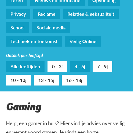
Lezen
Nieuws en informatie
Opvoeding
Privacy
Reclame
Relaties & seksualiteit
School
Sociale media
Techniek en toekomst
Veilig Online
Ontdek per leeftijd
Alle leeftijden
0 - 3j
4 - 6j
7 - 9j
10 - 12j
13 - 15j
16 - 18j
Gaming
Help, een gamer in huis? Hier vind je advies over veilig
en verantwoord gamen. Je vindt een korte