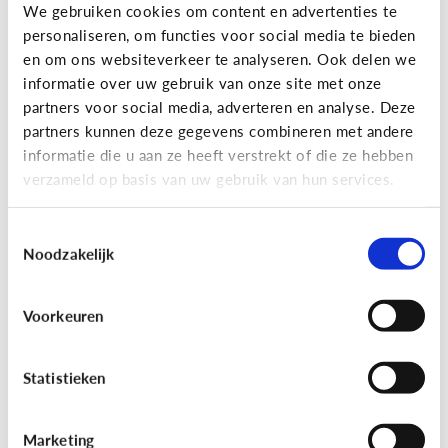
Gaming
We gebruiken cookies om content en advertenties te
personaliseren, om functies voor social media te bieden
Wat is Fall Guys?
en om ons websiteverkeer te analyseren. Ook delen we
informatie over uw gebruik van onze site met onze
partners voor social media, adverteren en analyse. Deze
partners kunnen deze gegevens combineren met andere
informatie die u aan ze heeft verstrekt of die ze hebben
verzameld op basis van uw gebruik van hun services.
Toestemmingsselectie
Noodzakelijk
Voorkeuren
Gaming
[Video]
Gamet mijn kind teveel?
Statistieken
Marketing