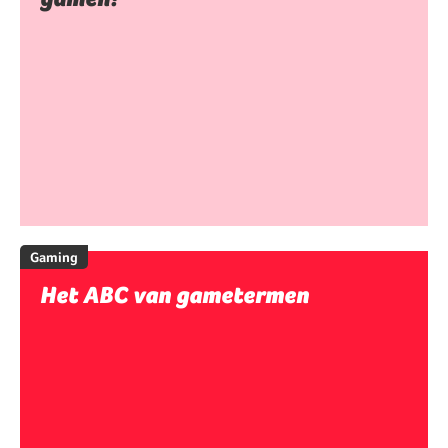
Gaming
Het ABC van gametermen