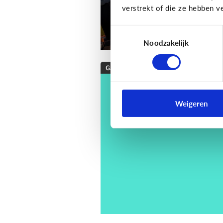
verstrekt of die ze hebben v
Toestemmingsselectie
Noodzakelijk
Gaming
[Checklist]
Hoe kies 
een game voor mijn
Weigeren
kind?