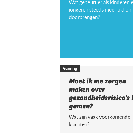
Wat gebeurt er als kinderen 
jongeren steeds meer tijd onl
doorbrengen?
Gaming
Moet ik me zorgen
maken over
gezondheidsrisico's 
gamen?
Wat zijn vaak voorkomende
klachten?