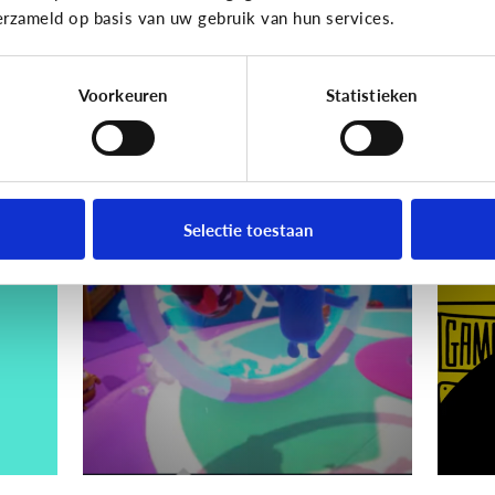
erzameld op basis van uw gebruik van hun services.
Hoe voorkom ik dat?
Voorkeuren
Statistieken
Gaming
Gamin
ik
Wat is Fall Guys?
[
ki
Selectie toestaan