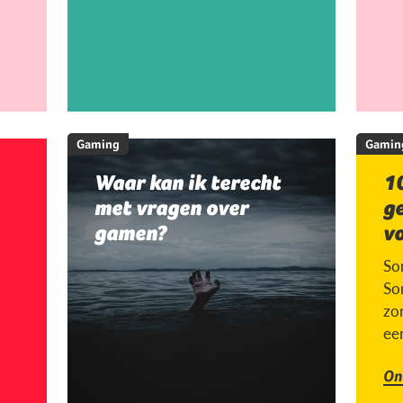
Gaming
Gamin
Waar kan ik terecht
10
met vragen over
g
gamen?
v
So
So
zor
ee
On