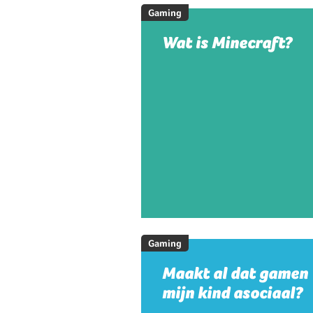
Gaming
Wat is Minecraft?
Gaming
Maakt al dat gamen
mijn kind asociaal?