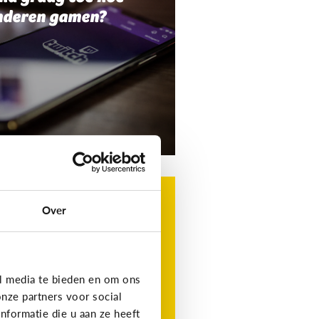
nderen gamen?
g
t is Roblox?
Over
t favoriete gamingplatform
 je kind, maar wat is het?
l media te bieden en om ons
nze partners voor social
formatie die u aan ze heeft