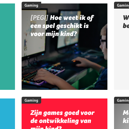
Gaming
Gamin
[PEGI]
Hoe weet ik of
W
een spel geschikt is
b
voor mijn kind?
Gaming
Gamin
Zijn games goed voor
M
de ontwikkeling van
ki
mijn kind?