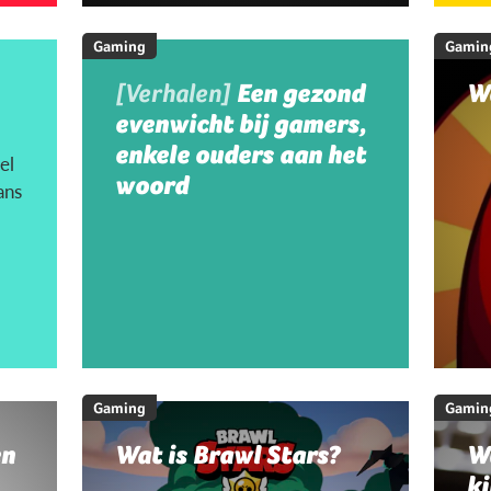
Gaming
Gamin
[Verhalen]
Een gezond
W
evenwicht bij gamers,
enkele ouders aan het
el
woord
ans
Gaming
Gamin
en
Wat is Brawl Stars?
W
ki