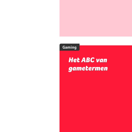
Gaming
Het ABC van
gametermen