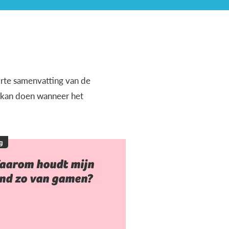
orte samenvatting van de
e kan doen wanneer het
g
aarom houdt mijn
ind zo van gamen?