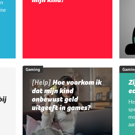
en
ine
Gaming
Gamin
[Help]
Hoe voorkom ik
Zi
dat mijn kind
ec
bij
onbewust geld
Hee
uitgeeft in games?
sp
mo
aa