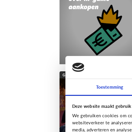
aankopen
Gaming
Wat is Fortnite? Alle
Toestemming
wat je moet weten
over deze populaire
Deze website maakt gebruik
game!
We gebruiken cookies om con
websiteverkeer te analysere
media, adverteren en analys