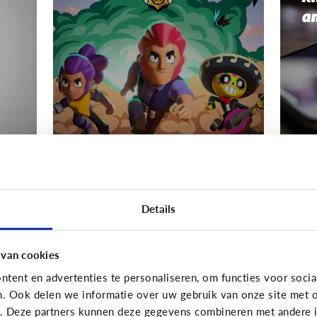
a
Gaming
Gamin
s
Mijn kind wordt boos
Wa
Details
als het moet stoppen
Hé
met gamen
van
 van cookies
tent en advertenties te personaliseren, om functies voor socia
n. Ook delen we informatie over uw gebruik van onze site met o
e. Deze partners kunnen deze gegevens combineren met andere in