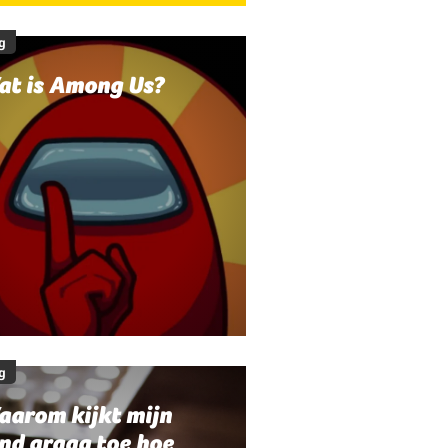
g
at is Among Us?
g
aarom kijkt mijn
nd graag toe hoe