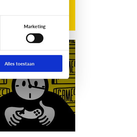
Marketing
g
Video]
Gamet mijn
nd teveel?
Alles toestaan