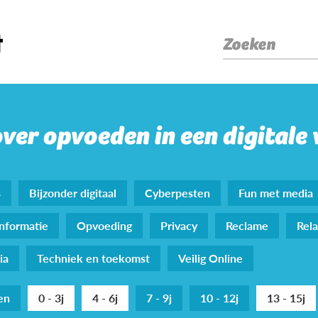
Zoeken
over opvoeden in een digitale
s
Bijzonder digitaal
Cyberpesten
Fun met media
nformatie
Opvoeding
Privacy
Reclame
Rela
ia
Techniek en toekomst
Veilig Online
den
0 - 3j
4 - 6j
7 - 9j
10 - 12j
13 - 15j