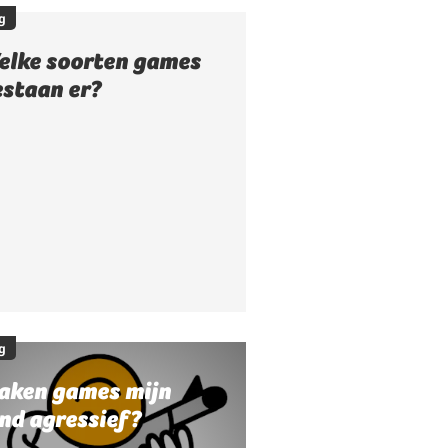
g
elke soorten games
estaan er?
g
aken games mijn
nd agressief?