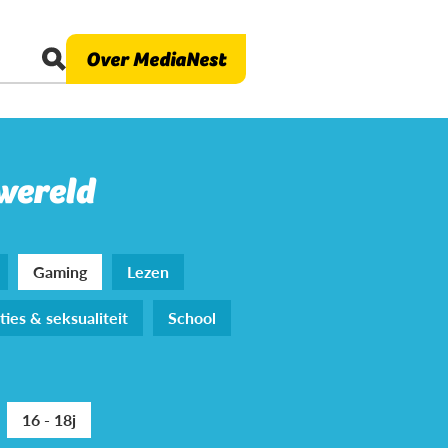
Over MediaNest
 wereld
Gaming
Lezen
ties & seksualiteit
School
16 - 18j