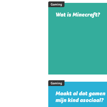
Gaming
Wat is Minecraft?
Gaming
Maakt al dat gamen
mijn kind asociaal?