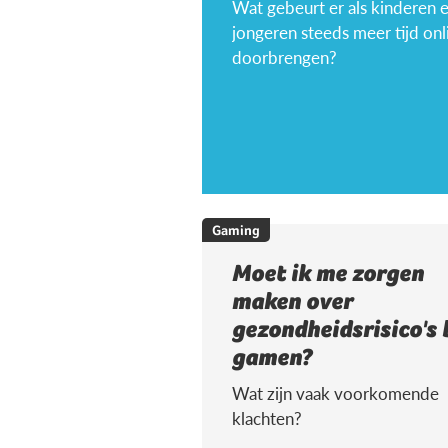
Wat gebeurt er als kinderen 
jongeren steeds meer tijd onl
doorbrengen?
Gaming
Moet ik me zorgen
maken over
gezondheidsrisico's 
gamen?
Wat zijn vaak voorkomende
klachten?