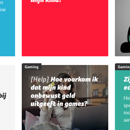
en
ine
Gaming
Gamin
[Help]
Hoe voorkom ik
Zi
dat mijn kind
ec
bij
onbewust geld
Hee
uitgeeft in games?
sp
mo
aa