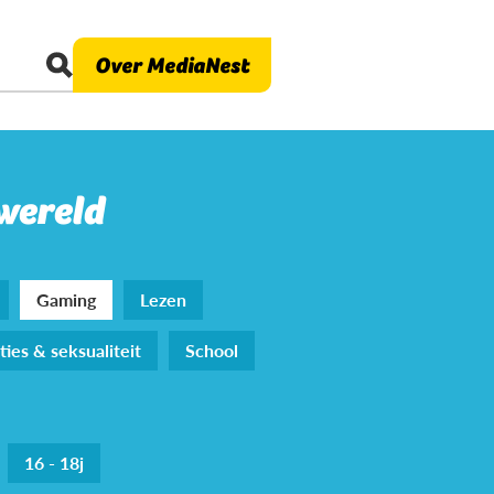
Over MediaNest
 wereld
Gaming
Lezen
ties & seksualiteit
School
16 - 18j