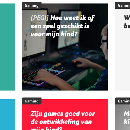
Gaming
Gamin
[PEGI]
Hoe weet ik of
W
een spel geschikt is
b
voor mijn kind?
Gaming
Gamin
Zijn games goed voor
M
de ontwikkeling van
ki
mijn kind?