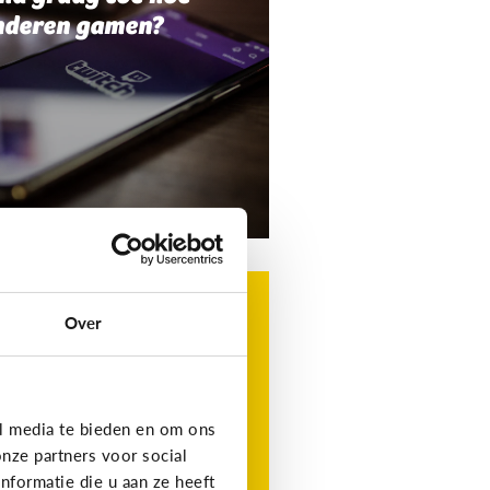
nderen gamen?
g
t is Roblox?
Over
t favoriete gamingplatform
 je kind, maar wat is het?
l media te bieden en om ons
nze partners voor social
formatie die u aan ze heeft