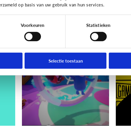
erzameld op basis van uw gebruik van hun services.
Hoe voorkom ik dat?
Voorkeuren
Statistieken
Gaming
Gamin
ik
Wat is Fall Guys?
[
ki
Selectie toestaan