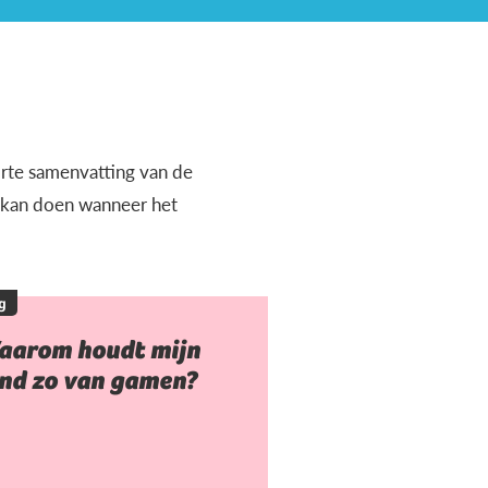
orte samenvatting van de
e kan doen wanneer het
g
aarom houdt mijn
ind zo van gamen?