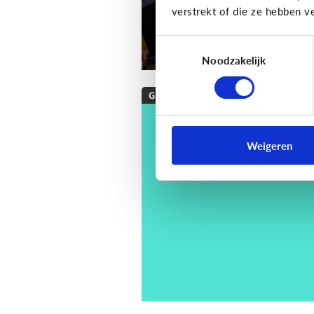
verstrekt of die ze hebben v
Toestemmingsselectie
Noodzakelijk
Gaming
[Checklist]
Hoe kies 
een game voor mijn
Weigeren
kind?