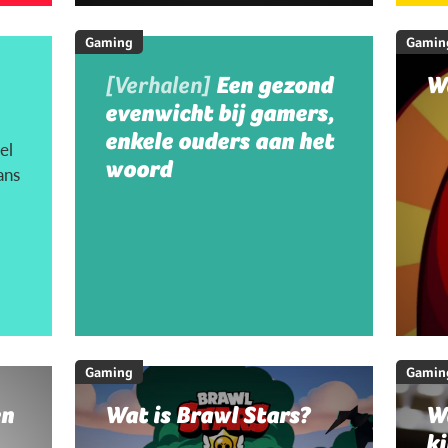
Gaming
Gamin
[Verhalen]
Een gezond
W
evenwicht bij gamers,
enkele ouders aan het
el
woord
ans
Gaming
Gamin
en
Wat is Brawl Stars?
W
ki