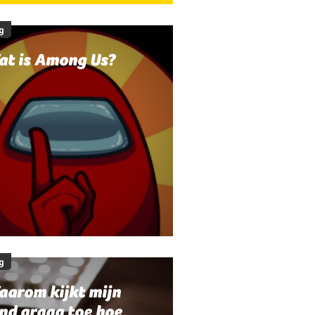
g
at is Among Us?
g
aarom kijkt mijn
nd graag toe hoe