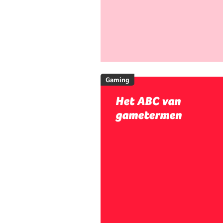
Gaming
Het ABC van
gametermen