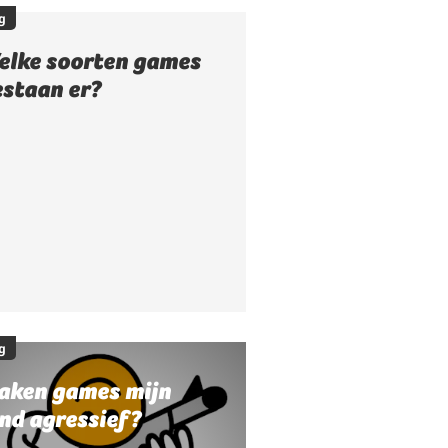
g
elke soorten games
estaan er?
g
aken games mijn
nd agressief?