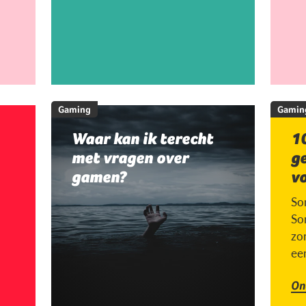
Gaming
Gamin
Waar kan ik terecht
10
met vragen over
g
gamen?
v
So
So
zor
ee
On