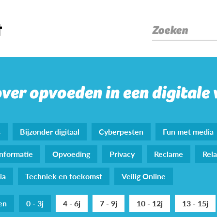
Zoeken
over opvoeden in een digitale
s
Bijzonder digitaal
Cyberpesten
Fun met media
nformatie
Opvoeding
Privacy
Reclame
Rela
ia
Techniek en toekomst
Veilig Online
den
0 - 3j
4 - 6j
7 - 9j
10 - 12j
13 - 15j