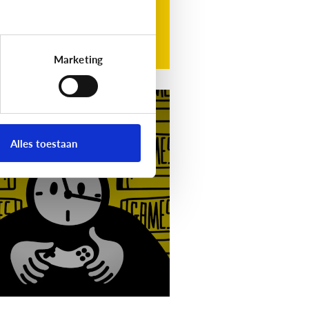
Marketing
g
Video]
Gamet mijn
nd teveel?
Alles toestaan