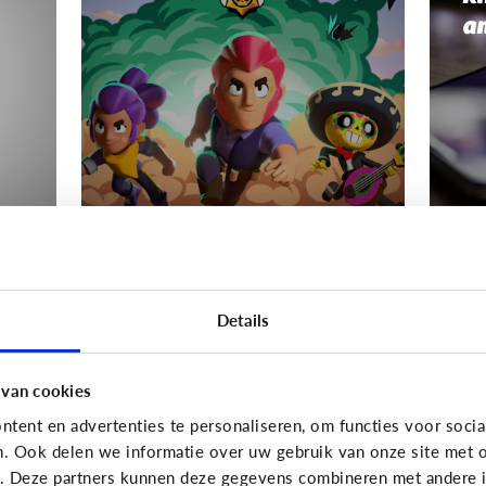
a
Gaming
Gamin
s
Mijn kind wordt boos
Wa
Details
als het moet stoppen
Hé
met gamen
van
 van cookies
tent en advertenties te personaliseren, om functies voor socia
n. Ook delen we informatie over uw gebruik van onze site met o
e. Deze partners kunnen deze gegevens combineren met andere in