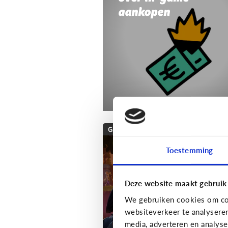
aankopen
Gaming
Wat is Fortnite? Alle
Toestemming
wat je moet weten
over deze populaire
Deze website maakt gebruik
game!
We gebruiken cookies om con
websiteverkeer te analysere
media, adverteren en analys