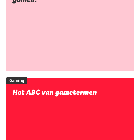
Gaming
Het ABC van gametermen