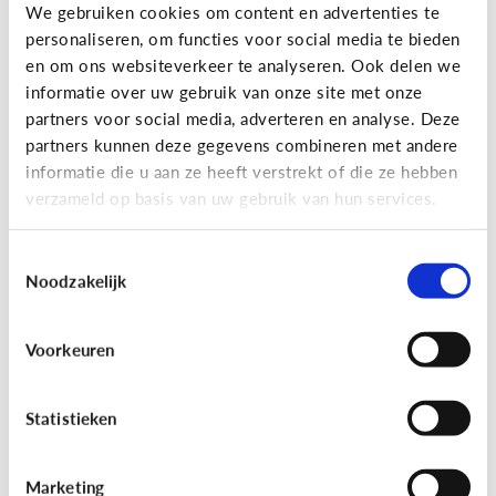
Gaming
We gebruiken cookies om content en advertenties te
personaliseren, om functies voor social media te bieden
Wat is Fall Guys?
en om ons websiteverkeer te analyseren. Ook delen we
informatie over uw gebruik van onze site met onze
partners voor social media, adverteren en analyse. Deze
partners kunnen deze gegevens combineren met andere
informatie die u aan ze heeft verstrekt of die ze hebben
verzameld op basis van uw gebruik van hun services.
Toestemmingsselectie
Noodzakelijk
Voorkeuren
Gaming
[Video]
Gamet mijn kind teveel?
Statistieken
Marketing