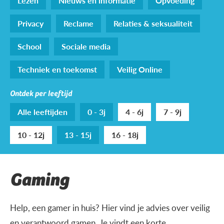
Lezen
Nieuws en informatie
Opvoeding
Privacy
Reclame
Relaties & seksualiteit
School
Sociale media
Techniek en toekomst
Veilig Online
Ontdek per leeftijd
Alle leeftijden
0 - 3j
4 - 6j
7 - 9j
10 - 12j
13 - 15j
16 - 18j
Gaming
Help, een gamer in huis? Hier vind je advies over veilig
en verantwoord gamen. Je vindt een korte