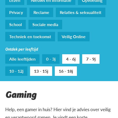
Lezen
Nieuws en informatie
Opvoeding
Privacy
Reclame
Relaties & seksualiteit
School
Sociale media
Techniek en toekomst
Veilig Online
Ontdek per leeftijd
Alle leeftijden
0 - 3j
4 - 6j
7 - 9j
10 - 12j
13 - 15j
16 - 18j
Gaming
Help, een gamer in huis? Hier vind je advies over veilig
en verantwoord gamen. Je vindt een korte