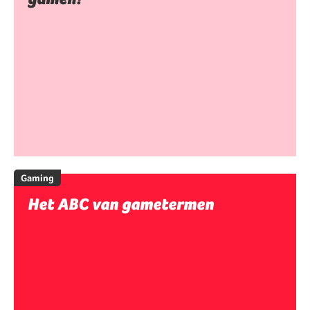
Gaming
Het ABC van gametermen