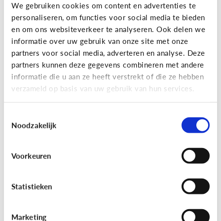
Gaming
We gebruiken cookies om content en advertenties te
personaliseren, om functies voor social media te bieden
Wat is Fall Guys?
en om ons websiteverkeer te analyseren. Ook delen we
informatie over uw gebruik van onze site met onze
partners voor social media, adverteren en analyse. Deze
partners kunnen deze gegevens combineren met andere
informatie die u aan ze heeft verstrekt of die ze hebben
verzameld op basis van uw gebruik van hun services.
Toestemmingsselectie
Noodzakelijk
Voorkeuren
Gaming
[Video]
Gamet mijn kind teveel?
Statistieken
Marketing