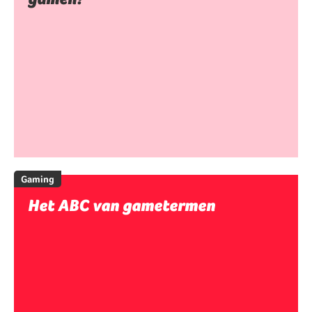
Gaming
Het ABC van gametermen