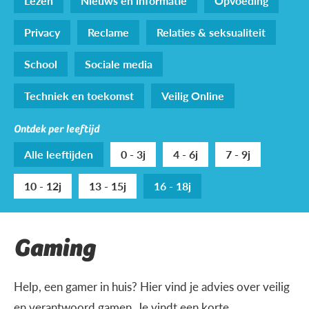
Lezen
Nieuws en informatie
Opvoeding
Privacy
Reclame
Relaties & seksualiteit
School
Sociale media
Techniek en toekomst
Veilig Online
Ontdek per leeftijd
Alle leeftijden
0 - 3j
4 - 6j
7 - 9j
10 - 12j
13 - 15j
16 - 18j
Gaming
Help, een gamer in huis? Hier vind je advies over veilig
en verantwoord gamen. Je vindt een korte