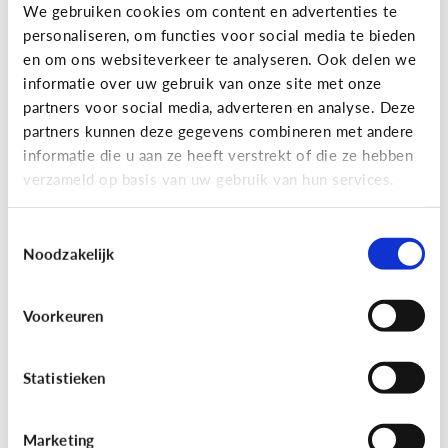
Gaming
We gebruiken cookies om content en advertenties te
personaliseren, om functies voor social media te bieden
Wat is Fall Guys?
en om ons websiteverkeer te analyseren. Ook delen we
informatie over uw gebruik van onze site met onze
partners voor social media, adverteren en analyse. Deze
partners kunnen deze gegevens combineren met andere
informatie die u aan ze heeft verstrekt of die ze hebben
verzameld op basis van uw gebruik van hun services.
Toestemmingsselectie
Noodzakelijk
Voorkeuren
Gaming
[Video]
Gamet mijn kind teveel?
Statistieken
Marketing