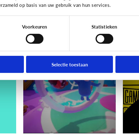
erzameld op basis van uw gebruik van hun services.
Hoe voorkom ik dat?
Voorkeuren
Statistieken
Gaming
Gamin
ik
Wat is Fall Guys?
[
ki
Selectie toestaan