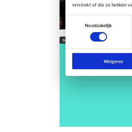
verstrekt of die ze hebben v
Toestemmingsselectie
Noodzakelijk
Gaming
[Checklist]
Hoe kies 
een game voor mijn
Weigeren
kind?