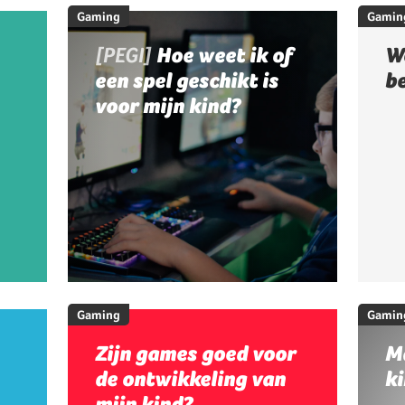
Gaming
Gamin
[PEGI]
Hoe weet ik of
W
een spel geschikt is
b
voor mijn kind?
Gaming
Gamin
Zijn games goed voor
M
de ontwikkeling van
ki
mijn kind?