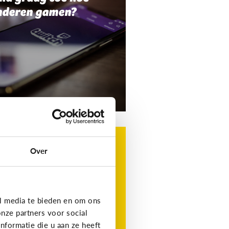
nderen gamen?
g
t is Roblox?
Over
t favoriete gamingplatform
 je kind, maar wat is het?
l media te bieden en om ons
nze partners voor social
formatie die u aan ze heeft