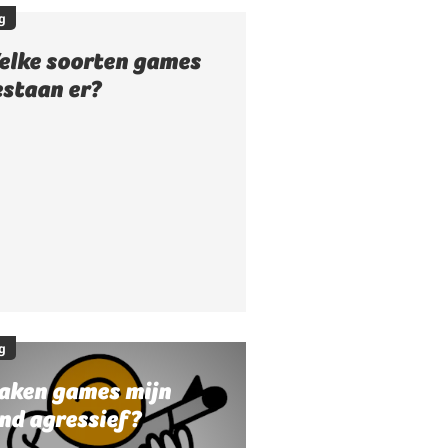
g
elke soorten games
estaan er?
g
aken games mijn
nd agressief?