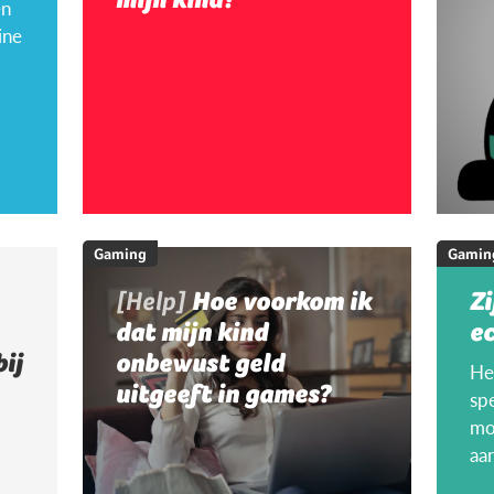
en
ine
Gaming
Gamin
[Help]
Hoe voorkom ik
Zi
dat mijn kind
ec
bij
onbewust geld
Hee
uitgeeft in games?
sp
mo
aa