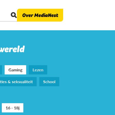
Over MediaNest
 wereld
Gaming
Lezen
ties & seksualiteit
School
16 - 18j