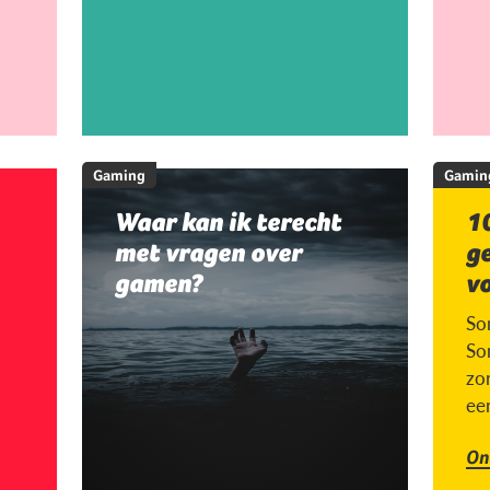
Gaming
Gamin
Waar kan ik terecht
10
met vragen over
g
gamen?
v
So
So
zor
ee
On