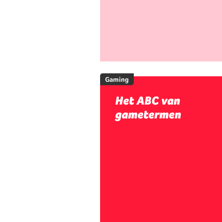
Gaming
Het ABC van
gametermen