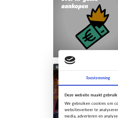
aankopen
Gaming
Wat is Fortnite? Alle
Toestemming
wat je moet weten
over deze populaire
Deze website maakt gebruik
game!
We gebruiken cookies om con
websiteverkeer te analysere
media, adverteren en analys