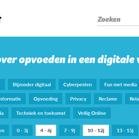
Zoeken
over opvoeden in een digitale
s
Bijzonder digitaal
Cyberpesten
Fun met media
nformatie
Opvoeding
Privacy
Reclame
Rela
ia
Techniek en toekomst
Veilig Online
den
0 - 3j
4 - 6j
7 - 9j
10 - 12j
13 - 15j