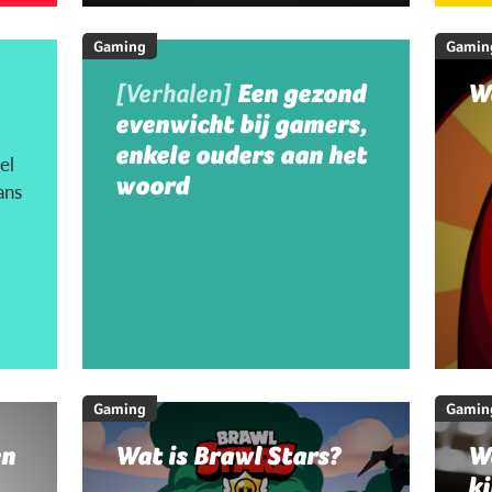
Gaming
Gamin
[Verhalen]
Een gezond
W
evenwicht bij gamers,
enkele ouders aan het
el
woord
ans
Gaming
Gamin
en
Wat is Brawl Stars?
W
ki