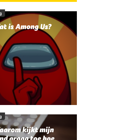
g
at is Among Us?
g
aarom kijkt mijn
nd graag toe hoe