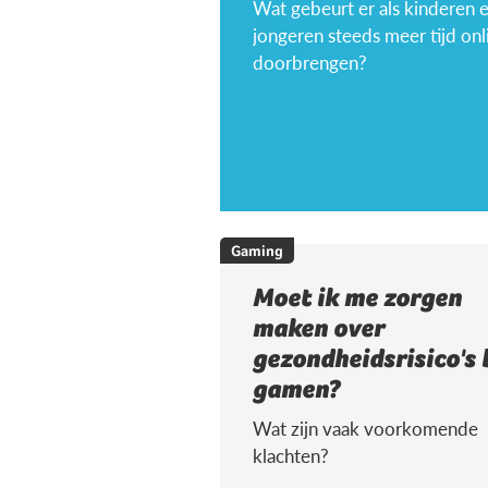
Wat gebeurt er als kinderen 
jongeren steeds meer tijd onl
doorbrengen?
Gaming
Moet ik me zorgen
maken over
gezondheidsrisico's 
gamen?
Wat zijn vaak voorkomende
klachten?