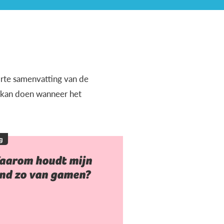
orte samenvatting van de
e kan doen wanneer het
g
aarom houdt mijn
ind zo van gamen?