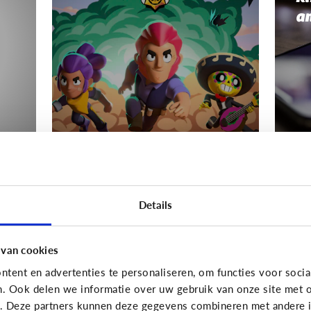
a
Gaming
Gamin
s
Mijn kind wordt boos
Wa
Details
als het moet stoppen
Hé
met gamen
van
 van cookies
tent en advertenties te personaliseren, om functies voor socia
n. Ook delen we informatie over uw gebruik van onze site met o
e. Deze partners kunnen deze gegevens combineren met andere in