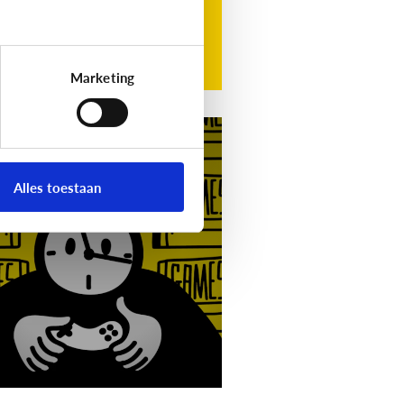
Marketing
g
Video]
Gamet mijn
nd teveel?
Alles toestaan