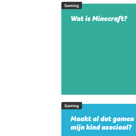
Gaming
Wat is Minecraft?
Gaming
Maakt al dat gamen
mijn kind asociaal?