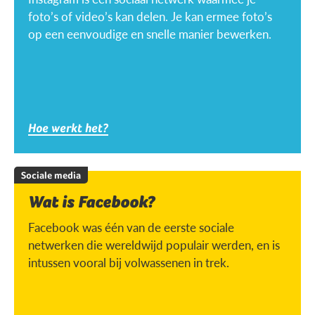
foto’s of video’s kan delen. Je kan ermee foto’s
op een eenvoudige en snelle manier bewerken.
Hoe werkt het?
Sociale media
Wat is Facebook?
Facebook was één van de eerste sociale
netwerken die wereldwijd populair werden, en is
intussen vooral bij volwassenen in trek.