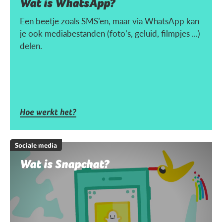
Wat is WhatsApp?
Een beetje zoals SMS’en, maar via WhatsApp kan
je ook mediabestanden (foto’s, geluid, filmpjes ...)
delen.
Hoe werkt het?
Sociale media
Wat is Snapchat?