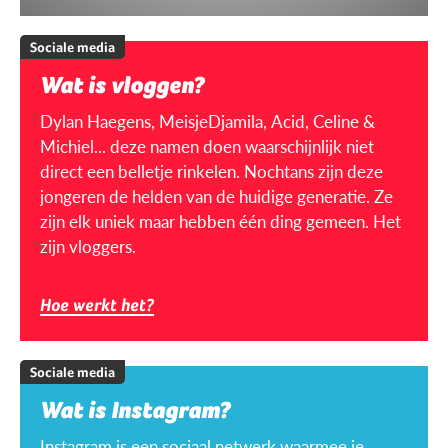
Sociale media
Wat is vloggen?
Dylan Haegens, MeisjeDjamila, Acid, Celine &
Michiel... deze namen doen waarschijnlijk niet
direct een belletje rinkelen. Nochtans zijn deze
jongeren de helden van de huidige generatie. Ze
zijn elk uniek maar hebben één ding gemeen. Het
zijn vloggers.
Hoe werkt het?
Sociale media
Wat is Instagram?
Instagram is een sociaal netwerk waarmee je