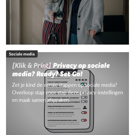
Sociale media
[Klik & Print]
Privacy op sociale
media? Ready? Set Go!
Zet je kind de eerste stappen op sociale media?
Overloop stap voor stap deze privacy-instellingen
en maak samen afspraken.