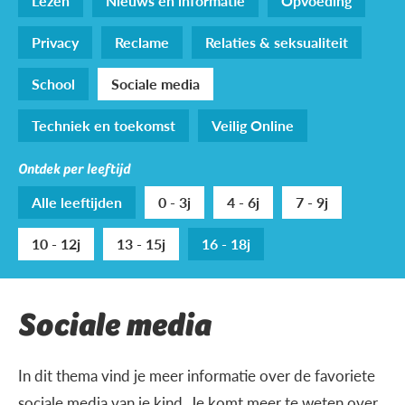
Lezen
Nieuws en informatie
Opvoeding
Privacy
Reclame
Relaties & seksualiteit
School
Sociale media
Techniek en toekomst
Veilig Online
Ontdek per leeftijd
Alle leeftijden
0 - 3j
4 - 6j
7 - 9j
10 - 12j
13 - 15j
16 - 18j
Sociale media
In dit thema vind je meer informatie over de favoriete
sociale media van je kind. Je komt meer te weten over