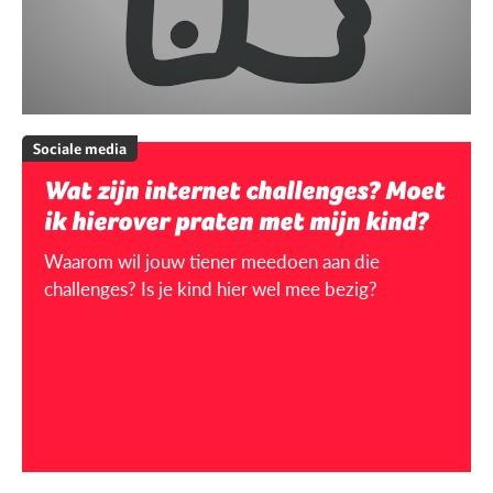
Sociale media
Wat zijn internet challenges? Moet
ik hierover praten met mijn kind?
Waarom wil jouw tiener meedoen aan die
challenges? Is je kind hier wel mee bezig?