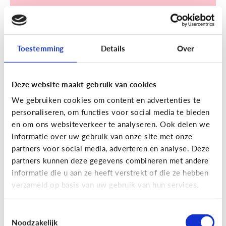
Toestemming
Details
Over
Sociale media
Deze website maakt gebruik van cookies
[Klik & Print]
Een account
We gebruiken cookies om content en advertenties te
aanmaken op TikTok? Doe de
personaliseren, om functies voor social media te bieden
TikTok check!
en om ons websiteverkeer te analyseren. Ook delen we
informatie over uw gebruik van onze site met onze
partners voor social media, adverteren en analyse. Deze
partners kunnen deze gegevens combineren met andere
informatie die u aan ze heeft verstrekt of die ze hebben
verzameld op basis van uw gebruik van hun services.
Ontdek de checklist!
Toestemmingsselectie
Noodzakelijk