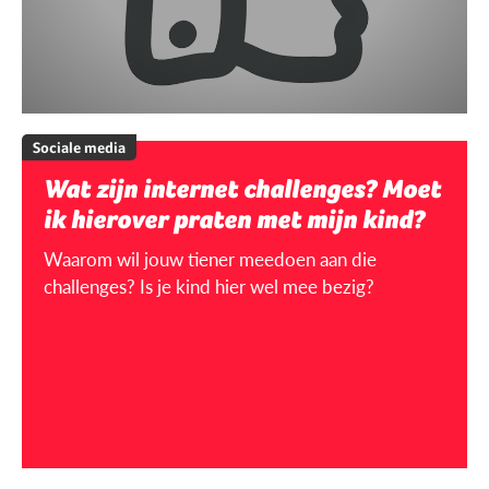
Sociale media
Wat zijn internet challenges? Moet
ik hierover praten met mijn kind?
Waarom wil jouw tiener meedoen aan die
challenges? Is je kind hier wel mee bezig?