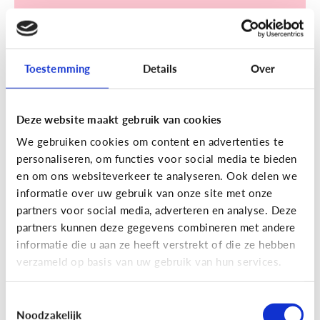
Toestemming
Details
Over
Sociale media
Deze website maakt gebruik van cookies
[Klik & Print]
Een account
We gebruiken cookies om content en advertenties te
aanmaken op TikTok? Doe de
personaliseren, om functies voor social media te bieden
TikTok check!
en om ons websiteverkeer te analyseren. Ook delen we
informatie over uw gebruik van onze site met onze
partners voor social media, adverteren en analyse. Deze
partners kunnen deze gegevens combineren met andere
informatie die u aan ze heeft verstrekt of die ze hebben
verzameld op basis van uw gebruik van hun services.
Ontdek de checklist!
Toestemmingsselectie
Noodzakelijk