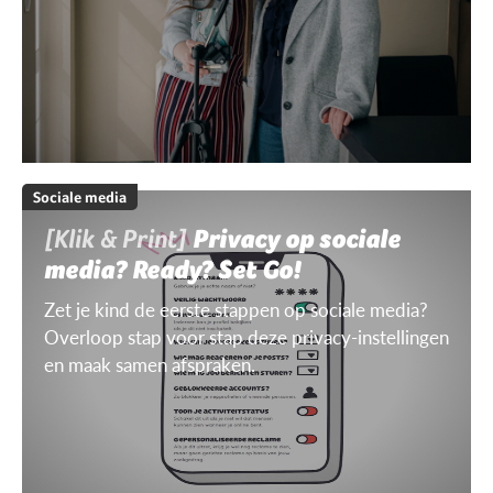
Sociale media
[Klik & Print]
Privacy op sociale
media? Ready? Set Go!
Zet je kind de eerste stappen op sociale media?
Overloop stap voor stap deze privacy-instellingen
en maak samen afspraken.