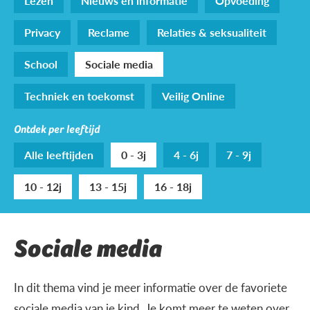
Lezen
Nieuws en informatie
Opvoeding
Privacy
Reclame
Relaties & seksualiteit
School
Sociale media
Techniek en toekomst
Veilig Online
Ontdek per leeftijd
Alle leeftijden
0 - 3j
4 - 6j
7 - 9j
10 - 12j
13 - 15j
16 - 18j
Sociale media
In dit thema vind je meer informatie over de favoriete
sociale media van je kind. Je komt meer te weten over