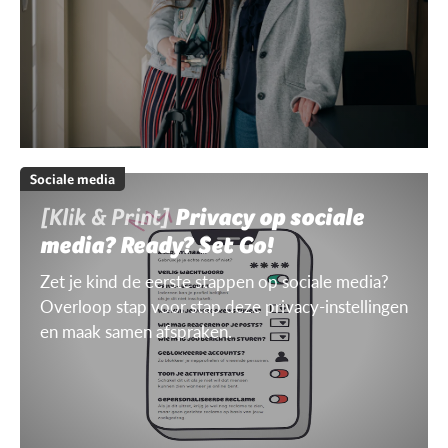
Sociale media
[Klik & Print]
Privacy op sociale
media? Ready? Set Go!
Zet je kind de eerste stappen op sociale media?
Overloop stap voor stap deze privacy-instellingen
en maak samen afspraken.