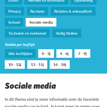
Lezen
Nieuws en informatie
Opvoeding
Privacy
Reclame
Relaties & seksualiteit
School
Sociale media
Techniek en toekomst
Veilig Online
Ontdek per leeftijd
Alle leeftijden
0 - 3j
4 - 6j
7 - 9j
10 - 12j
13 - 15j
16 - 18j
Sociale media
In dit thema vind je meer informatie over de favoriete
sociale media van je kind. Je komt meer te weten over