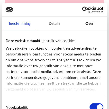
Toestemming
Details
Over
Sociale media
Deze website maakt gebruik van cookies
[Klik & Print]
Een account
We gebruiken cookies om content en advertenties te
aanmaken op TikTok? Doe de
personaliseren, om functies voor social media te bieden
TikTok check!
en om ons websiteverkeer te analyseren. Ook delen we
informatie over uw gebruik van onze site met onze
partners voor social media, adverteren en analyse. Deze
partners kunnen deze gegevens combineren met andere
informatie die u aan ze heeft verstrekt of die ze hebben
verzameld op basis van uw gebruik van hun services.
Ontdek de checklist!
Toestemmingsselectie
Noodzakelijk