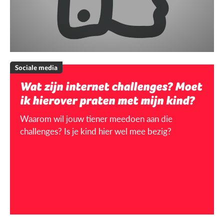
Sociale media
Wat zijn internet challenges? Moet
ik hierover praten met mijn kind?
Waarom wil jouw tiener meedoen aan die
challenges? Is je kind hier wel mee bezig?