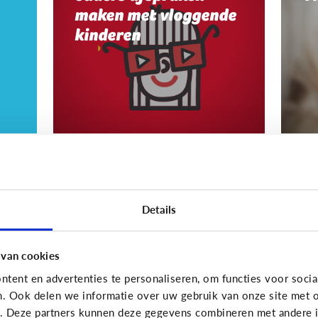
maken met vloggende
kinderen
Sociale media
Social
Shockerende
W
berichten op sociale
Details
Muz
media: misschien zit
of
ook jouw kind met
fil
 van cookies
vragen?
all
tent en advertenties te personaliseren, om functies voor socia
n. Ook delen we informatie over uw gebruik van onze site met o
e. Deze partners kunnen deze gegevens combineren met andere in