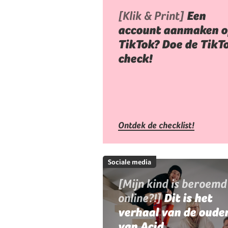
[Klik & Print]
Een
account aanmaken o
TikTok? Doe de TikT
check!
Ontdek de checklist!
Sociale media
[Mijn kind is beroemd
online?!]
Dit is het
verhaal van de oude
van Acid