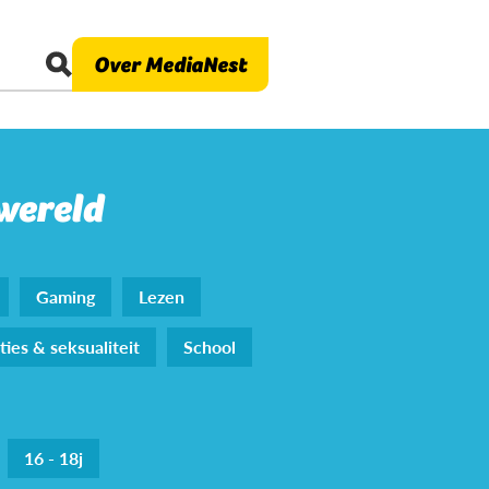
Over MediaNest
 wereld
Gaming
Lezen
ties & seksualiteit
School
16 - 18j