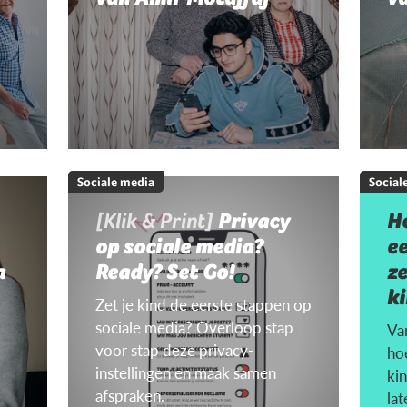
Sociale media
Social
[Klik & Print]
Privacy
H
op sociale media?
ee
a
Ready? Set Go!
ze
k
Zet je kind de eerste stappen op
sociale media? Overloop stap
Van
voor stap deze privacy-
hoe
instellingen en maak samen
ki
afspraken.
la