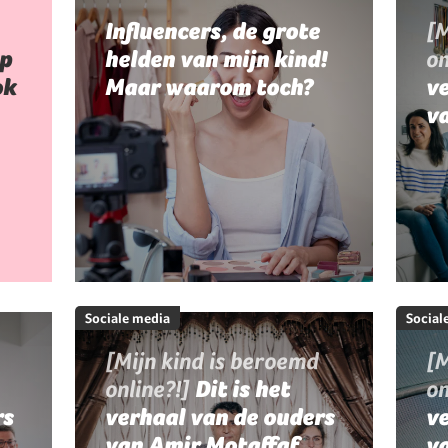
Influencers, de grote
[M
p
helden van mijn kind!
on
ok
Maar waarom toch?
ve
va
Sociale media
Social
[Mijn kind is beroemd
[M
online?!]
Dit is het
on
rs
verhaal van de ouders
v
van Amir Motaffaf
va