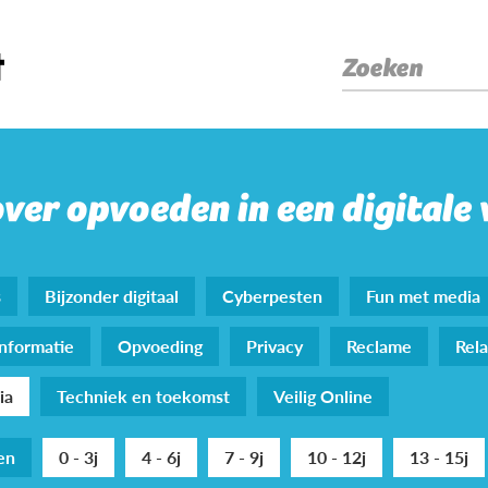
Zoeken
over opvoeden in een digitale
s
Bijzonder digitaal
Cyberpesten
Fun met media
nformatie
Opvoeding
Privacy
Reclame
Rela
ia
Techniek en toekomst
Veilig Online
den
0 - 3j
4 - 6j
7 - 9j
10 - 12j
13 - 15j