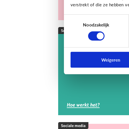
verstrekt of die ze hebben v
Toestemmingsselectie
Noodzakelijk
Sociale media
Wat is Twitch?
Op Twitch kan je livestreams
Weigeren
van andere mensen die game
volgen.
Hoe werkt het?
Sociale media