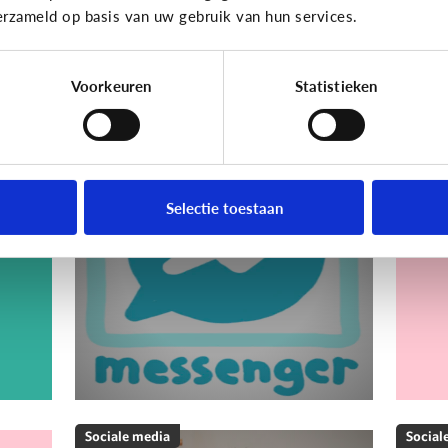
erzameld op basis van uw gebruik van hun services.
Ho
Voorkeuren
Statistieken
Sociale media
Social
Wat is Facebook
Wa
Messenger?
Selectie toestaan
n
Sociale media
Social