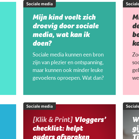
Sociale media
Social
Mijn kind voelt zich
Mi
droevig door sociale
de
media, wat kan ik
be
doen?
k
Sociale media kunnen een bron
Zo
zijn van plezier en ontspanning,
so
maar kunnen ook minder leuke
ge
gevoelens oproepen. Wat dan?
we
Sociale media
Social
[Klik & Print]
Vloggers’
Wa
checklist: helpt
gi
ouders afspraken
T