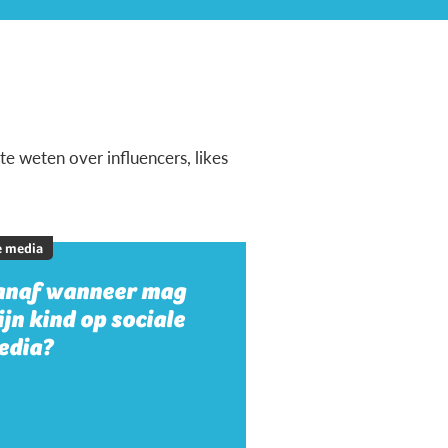
te weten over influencers, likes
e media
anaf wanneer mag
jn kind op sociale
edia?