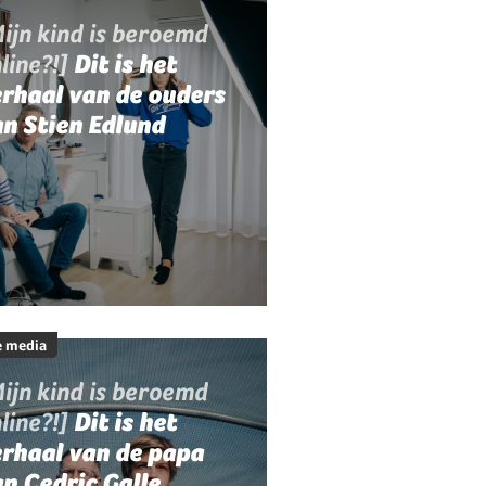
ijn kind is beroemd
line?!]
Dit is het
rhaal van de ouders
n Stien Edlund
e media
ijn kind is beroemd
line?!]
Dit is het
erhaal van de papa
n Cedric Galle