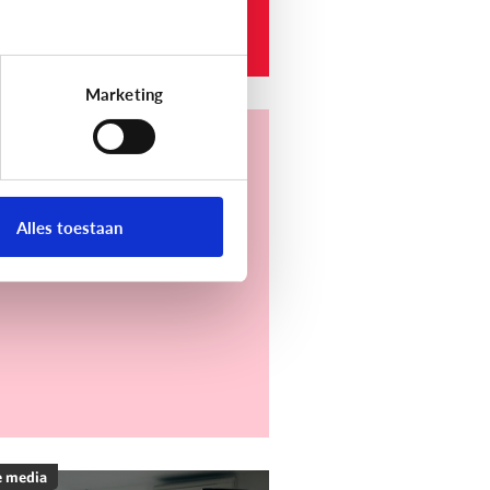
e werkt het?
Marketing
e media
t is Discord?
Alles toestaan
e media