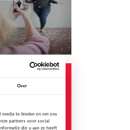
e media
at is YouTube?
Over
iekvideo’s, vlogs, tutorials
 compilaties van grappige
mpjes: op YouTube vind je het
emaal!
l media te bieden en om ons
nze partners voor social
formatie die u aan ze heeft