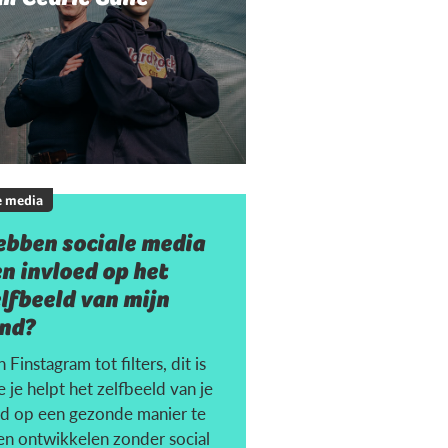
e media
ebben sociale media
n invloed op het
lfbeeld van mijn
ind?
 Finstagram tot filters, dit is
 je helpt het zelfbeeld van je
nd op een gezonde manier te
ten ontwikkelen zonder social