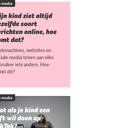
e media
jn kind ziet altijd
zelfde soort
richten online, hoe
omt dat?
ekmachines, websites en
ciale media tonen aan elke
bruiker iets anders. Hoe
rkt dit?
e media
t als je kind een
ft wil doen op
ikTok?