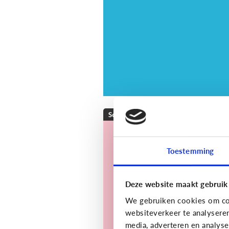
Sociale media
[Actueel]
Wat is
doxing en is het
Toestemming
strafbaar?
Deze website maakt gebruik
We gebruiken cookies om con
websiteverkeer te analysere
media, adverteren en analys