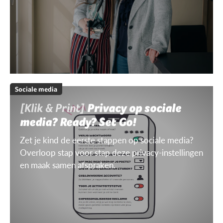
Sociale media
[Klik & Print]
Privacy op sociale
media? Ready? Set Go!
Zet je kind de eerste stappen op sociale media?
Overloop stap voor stap deze privacy-instellingen
en maak samen afspraken.