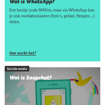
Wat is WhatsApp?
Een beetje zoals SMS’en, maar via WhatsApp kan
je ook mediabestanden (foto’s, geluid, filmpjes ...)
delen.
Hoe werkt het?
Sociale media
Wat is Snapchat?