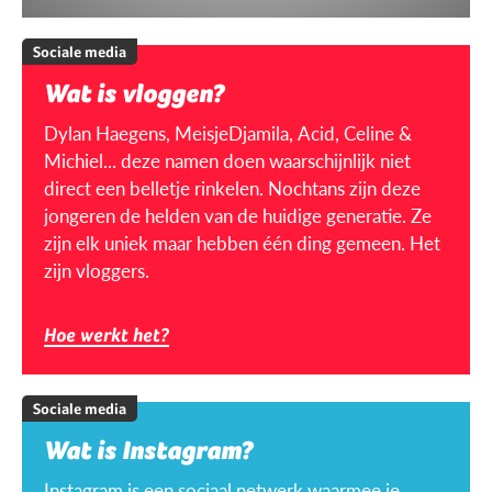
Sociale media
Wat is vloggen?
Dylan Haegens, MeisjeDjamila, Acid, Celine &
Michiel... deze namen doen waarschijnlijk niet
direct een belletje rinkelen. Nochtans zijn deze
jongeren de helden van de huidige generatie. Ze
zijn elk uniek maar hebben één ding gemeen. Het
zijn vloggers.
Hoe werkt het?
Sociale media
Wat is Instagram?
Instagram is een sociaal netwerk waarmee je