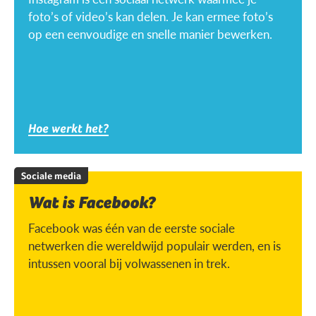
foto’s of video’s kan delen. Je kan ermee foto’s
op een eenvoudige en snelle manier bewerken.
Hoe werkt het?
Sociale media
Wat is Facebook?
Facebook was één van de eerste sociale
netwerken die wereldwijd populair werden, en is
intussen vooral bij volwassenen in trek.