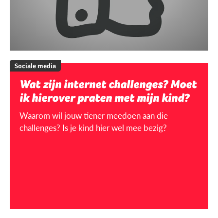
Sociale media
Wat zijn internet challenges? Moet
ik hierover praten met mijn kind?
Waarom wil jouw tiener meedoen aan die
challenges? Is je kind hier wel mee bezig?