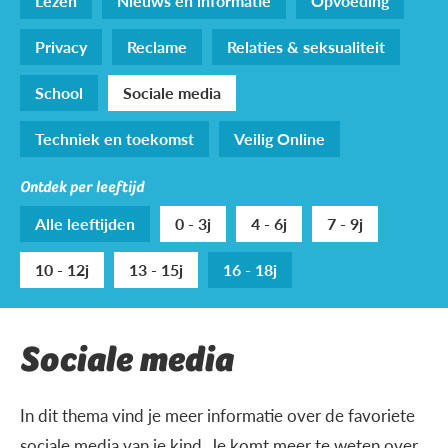
Lezen
Nieuws en informatie
Opvoeding
Privacy
Reclame
Relaties & seksualiteit
School
Sociale media
Techniek en toekomst
Veilig Online
Ontdek per leeftijd
Alle leeftijden
0 - 3j
4 - 6j
7 - 9j
10 - 12j
13 - 15j
16 - 18j
Sociale media
In dit thema vind je meer informatie over de favoriete
sociale media van je kind. Je komt meer te weten over