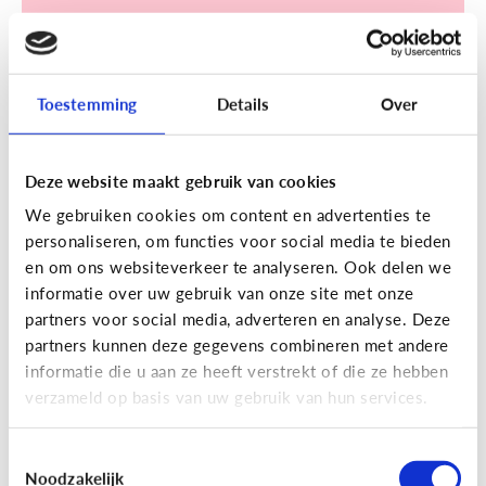
Toestemming
Details
Over
Sociale media
Deze website maakt gebruik van cookies
[Klik & Print]
Een account
We gebruiken cookies om content en advertenties te
aanmaken op TikTok? Doe de
personaliseren, om functies voor social media te bieden
TikTok check!
en om ons websiteverkeer te analyseren. Ook delen we
informatie over uw gebruik van onze site met onze
partners voor social media, adverteren en analyse. Deze
partners kunnen deze gegevens combineren met andere
informatie die u aan ze heeft verstrekt of die ze hebben
verzameld op basis van uw gebruik van hun services.
Ontdek de checklist!
Toestemmingsselectie
Noodzakelijk