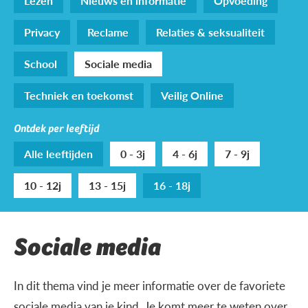
Lezen
Nieuws en informatie
Opvoeding
Privacy
Reclame
Relaties & seksualiteit
School
Sociale media
Techniek en toekomst
Veilig Online
Ontdek per leeftijd
Alle leeftijden
0 - 3j
4 - 6j
7 - 9j
10 - 12j
13 - 15j
16 - 18j
Sociale media
In dit thema vind je meer informatie over de favoriete
sociale media van je kind. Je komt meer te weten over