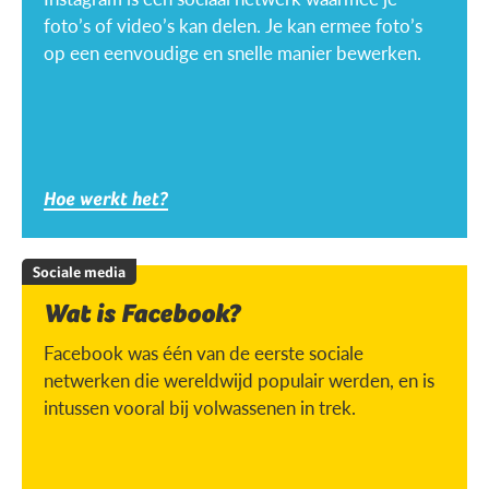
foto’s of video’s kan delen. Je kan ermee foto’s
op een eenvoudige en snelle manier bewerken.
Hoe werkt het?
Sociale media
Wat is Facebook?
Facebook was één van de eerste sociale
netwerken die wereldwijd populair werden, en is
intussen vooral bij volwassenen in trek.