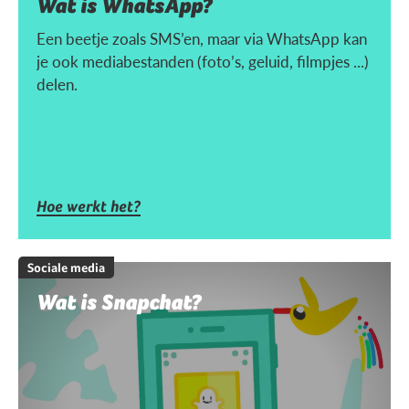
Wat is WhatsApp?
Een beetje zoals SMS’en, maar via WhatsApp kan
je ook mediabestanden (foto’s, geluid, filmpjes ...)
delen.
Hoe werkt het?
Sociale media
Wat is Snapchat?