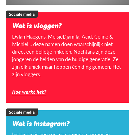
Sociale media
Wat is vloggen?
Dylan Haegens, MeisjeDjamila, Acid, Celine &
Michiel... deze namen doen waarschijnlijk niet
direct een belletje rinkelen. Nochtans zijn deze
jongeren de helden van de huidige generatie. Ze
zijn elk uniek maar hebben één ding gemeen. Het
zijn vloggers.
Hoe werkt het?
Sociale media
Wat is Instagram?
Instagram is een sociaal netwerk waarmee je