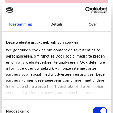
Toestemming
Details
Over
Sociale media
Deze website maakt gebruik van cookies
[Klik & Print]
Een account
We gebruiken cookies om content en advertenties te
aanmaken op TikTok? Doe de
personaliseren, om functies voor social media te bieden
TikTok check!
en om ons websiteverkeer te analyseren. Ook delen we
informatie over uw gebruik van onze site met onze
partners voor social media, adverteren en analyse. Deze
partners kunnen deze gegevens combineren met andere
informatie die u aan ze heeft verstrekt of die ze hebben
verzameld op basis van uw gebruik van hun services.
Ontdek de checklist!
Toestemmingsselectie
Noodzakelijk