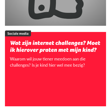
Sociale media
Wat zijn internet challenges? Moet
ik hierover praten met mijn kind?
Waarom wil jouw tiener meedoen aan die
challenges? Is je kind hier wel mee bezig?