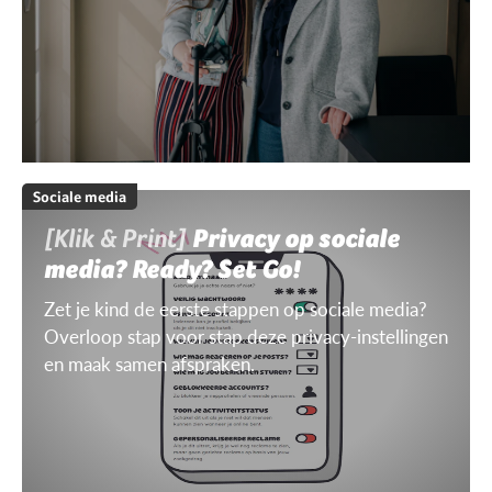
Sociale media
[Klik & Print]
Privacy op sociale
media? Ready? Set Go!
Zet je kind de eerste stappen op sociale media?
Overloop stap voor stap deze privacy-instellingen
en maak samen afspraken.