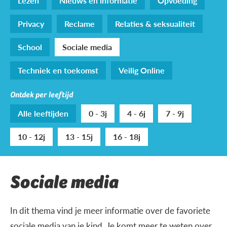
Lezen
Nieuws en informatie
Opvoeding
Privacy
Reclame
Relaties & seksualiteit
School
Sociale media
Techniek en toekomst
Veilig Online
Ontdek per leeftijd
Alle leeftijden
0 - 3j
4 - 6j
7 - 9j
10 - 12j
13 - 15j
16 - 18j
Sociale media
In dit thema vind je meer informatie over de favoriete
sociale media van je kind. Je komt meer te weten over