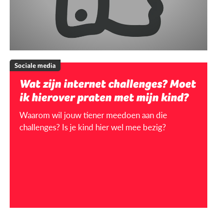
Sociale media
Wat zijn internet challenges? Moet
ik hierover praten met mijn kind?
Waarom wil jouw tiener meedoen aan die
challenges? Is je kind hier wel mee bezig?