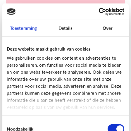
Toestemming
Details
Over
Sociale media
Deze website maakt gebruik van cookies
[Klik & Print]
Een account
We gebruiken cookies om content en advertenties te
aanmaken op TikTok? Doe de
personaliseren, om functies voor social media te bieden
TikTok check!
en om ons websiteverkeer te analyseren. Ook delen we
informatie over uw gebruik van onze site met onze
partners voor social media, adverteren en analyse. Deze
partners kunnen deze gegevens combineren met andere
informatie die u aan ze heeft verstrekt of die ze hebben
verzameld op basis van uw gebruik van hun services.
Ontdek de checklist!
Toestemmingsselectie
Noodzakelijk