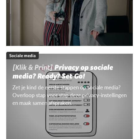
Sociale media
[Klik & Print]
Privacy op sociale
media? Ready? Set Go!
Zet je kind de eerste stappen op sociale media?
Overloop stap voor stap deze privacy-instellingen
en maak samen afspraken.