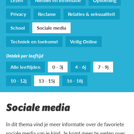
Lezen
Nieuws en informatie
Opvoeding
Privacy
Reclame
Relaties & seksualiteit
School
Sociale media
Techniek en toekomst
Veilig Online
Ontdek per leeftijd
Alle leeftijden
0 - 3j
4 - 6j
7 - 9j
10 - 12j
13 - 15j
16 - 18j
Sociale media
In dit thema vind je meer informatie over de favoriete
sociale media van je kind. Je komt meer te weten over