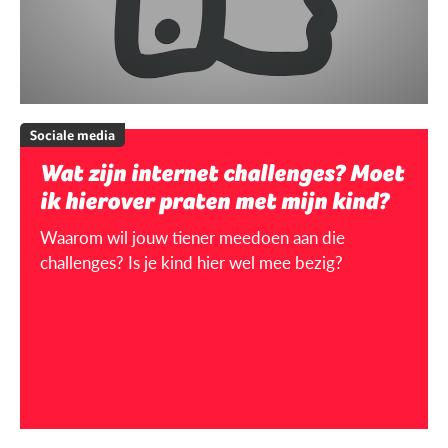
Sociale media
Wat zijn internet challenges? Moet
ik hierover praten met mijn kind?
Waarom wil jouw tiener meedoen aan die
challenges? Is je kind hier wel mee bezig?