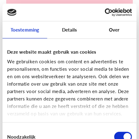
Toestemming
Details
Over
Sociale media
Deze website maakt gebruik van cookies
[Klik & Print]
Een account
We gebruiken cookies om content en advertenties te
aanmaken op TikTok? Doe de
personaliseren, om functies voor social media te bieden
TikTok check!
en om ons websiteverkeer te analyseren. Ook delen we
informatie over uw gebruik van onze site met onze
partners voor social media, adverteren en analyse. Deze
partners kunnen deze gegevens combineren met andere
informatie die u aan ze heeft verstrekt of die ze hebben
verzameld op basis van uw gebruik van hun services.
Ontdek de checklist!
Toestemmingsselectie
Noodzakelijk