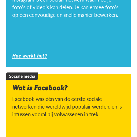
foto’s of video’s kan delen. Je kan ermee foto’s
op een eenvoudige en snelle manier bewerken.
Hoe werkt het?
Sociale media
Wat is Facebook?
Facebook was één van de eerste sociale
netwerken die wereldwijd populair werden, en is
intussen vooral bij volwassenen in trek.