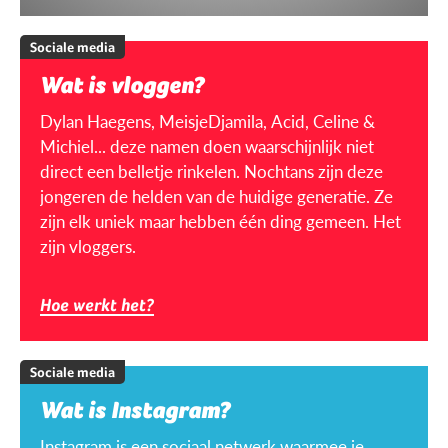
Sociale media
Wat is vloggen?
Dylan Haegens, MeisjeDjamila, Acid, Celine &
Michiel... deze namen doen waarschijnlijk niet
direct een belletje rinkelen. Nochtans zijn deze
jongeren de helden van de huidige generatie. Ze
zijn elk uniek maar hebben één ding gemeen. Het
zijn vloggers.
Hoe werkt het?
Sociale media
Wat is Instagram?
Instagram is een sociaal netwerk waarmee je