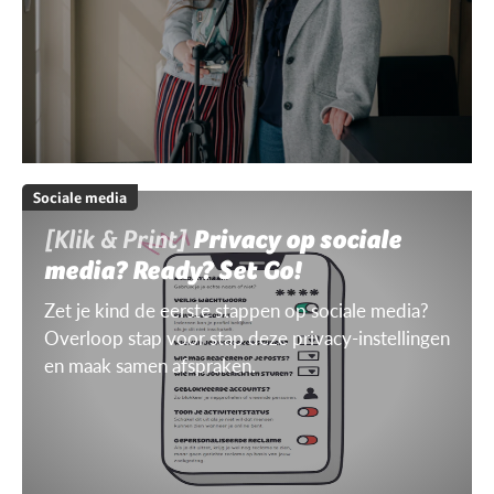
Sociale media
[Klik & Print]
Privacy op sociale
media? Ready? Set Go!
Zet je kind de eerste stappen op sociale media?
Overloop stap voor stap deze privacy-instellingen
en maak samen afspraken.