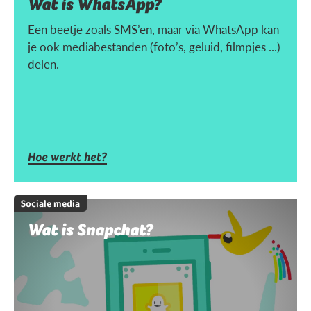
Wat is WhatsApp?
Een beetje zoals SMS’en, maar via WhatsApp kan
je ook mediabestanden (foto’s, geluid, filmpjes ...)
delen.
Hoe werkt het?
Sociale media
Wat is Snapchat?