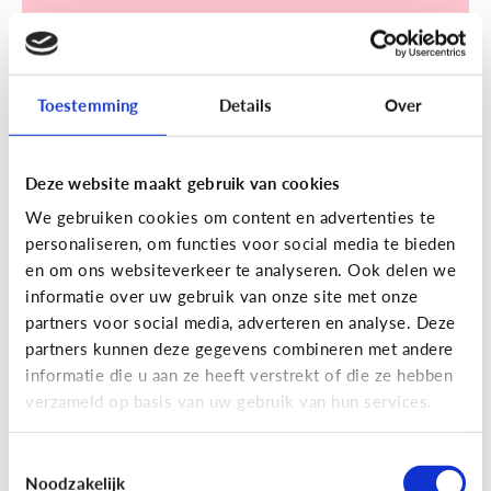
Toestemming
Details
Over
Sociale media
Deze website maakt gebruik van cookies
[Klik & Print]
Een account
We gebruiken cookies om content en advertenties te
aanmaken op TikTok? Doe de
personaliseren, om functies voor social media te bieden
TikTok check!
en om ons websiteverkeer te analyseren. Ook delen we
informatie over uw gebruik van onze site met onze
partners voor social media, adverteren en analyse. Deze
partners kunnen deze gegevens combineren met andere
informatie die u aan ze heeft verstrekt of die ze hebben
verzameld op basis van uw gebruik van hun services.
Ontdek de checklist!
Toestemmingsselectie
Noodzakelijk