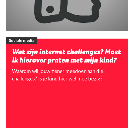
Sociale media
Wat zijn internet challenges? Moet
ik hierover praten met mijn kind?
Waarom wil jouw tiener meedoen aan die
challenges? Is je kind hier wel mee bezig?