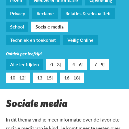
Lezen
Nieuws en informatie
Opvoeding
Privacy
Reclame
Relaties & seksualiteit
School
Sociale media
Techniek en toekomst
Veilig Online
Ontdek per leeftijd
Alle leeftijden
0 - 3j
4 - 6j
7 - 9j
10 - 12j
13 - 15j
16 - 18j
Sociale media
In dit thema vind je meer informatie over de favoriete
sociale media van je kind. Je komt meer te weten over