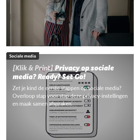
Sociale media
[Klik & Print]
Privacy op sociale
media? Ready? Set Go!
Zet je kind de eerste stappen op sociale media?
Overloop stap voor stap deze privacy-instellingen
en maak samen afspraken.