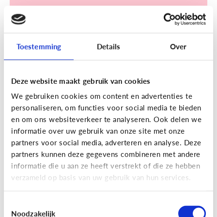
Toestemming
Details
Over
Sociale media
Deze website maakt gebruik van cookies
[Klik & Print]
Een account
We gebruiken cookies om content en advertenties te
aanmaken op TikTok? Doe de
personaliseren, om functies voor social media te bieden
TikTok check!
en om ons websiteverkeer te analyseren. Ook delen we
informatie over uw gebruik van onze site met onze
partners voor social media, adverteren en analyse. Deze
partners kunnen deze gegevens combineren met andere
informatie die u aan ze heeft verstrekt of die ze hebben
verzameld op basis van uw gebruik van hun services.
Ontdek de checklist!
Toestemmingsselectie
Noodzakelijk