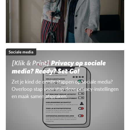
Sociale media
[Klik & Print]
Privacy op sociale
media? Ready? Set Go!
Zet je kind de eerste stappen op sociale media?
Overloop stap voor stap deze privacy-instellingen
en maak samen afspraken.