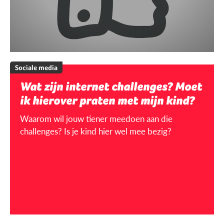
Sociale media
Wat zijn internet challenges? Moet
ik hierover praten met mijn kind?
Waarom wil jouw tiener meedoen aan die
challenges? Is je kind hier wel mee bezig?