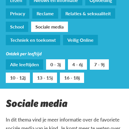
Lezen
Nieuws en informatie
Opvoeding
Privacy
Reclame
Relaties & seksualiteit
School
Sociale media
Techniek en toekomst
Veilig Online
Ontdek per leeftijd
Alle leeftijden
0 - 3j
4 - 6j
7 - 9j
10 - 12j
13 - 15j
16 - 18j
Sociale media
In dit thema vind je meer informatie over de favoriete
sociale media van je kind. Je komt meer te weten over