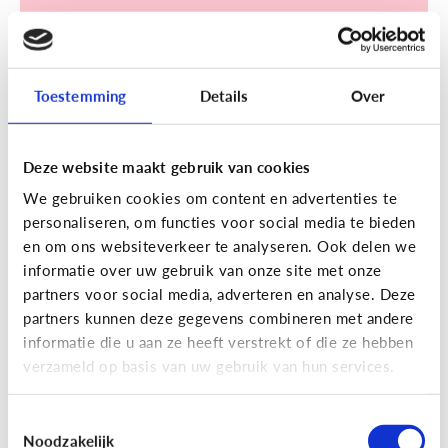
Toestemming
Details
Over
Sociale media
Deze website maakt gebruik van cookies
[Klik & Print]
Een account
We gebruiken cookies om content en advertenties te
aanmaken op TikTok? Doe de
personaliseren, om functies voor social media te bieden
TikTok check!
en om ons websiteverkeer te analyseren. Ook delen we
informatie over uw gebruik van onze site met onze
partners voor social media, adverteren en analyse. Deze
partners kunnen deze gegevens combineren met andere
informatie die u aan ze heeft verstrekt of die ze hebben
verzameld op basis van uw gebruik van hun services.
Ontdek de checklist!
Toestemmingsselectie
Noodzakelijk