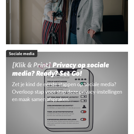
Sociale media
[Klik & Print]
Privacy op sociale
media? Ready? Set Go!
Zet je kind de eerste stappen op sociale media?
Overloop stap voor stap deze privacy-instellingen
en maak samen afspraken.