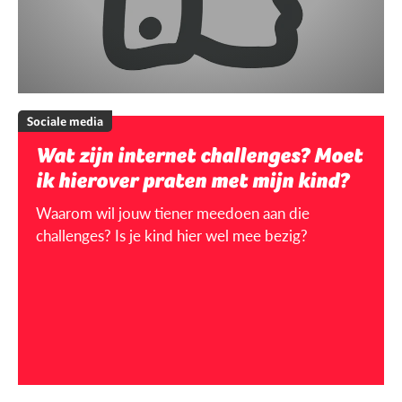
Sociale media
Wat zijn internet challenges? Moet
ik hierover praten met mijn kind?
Waarom wil jouw tiener meedoen aan die
challenges? Is je kind hier wel mee bezig?