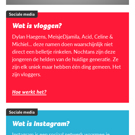
Sociale media
Wat is vloggen?
Dylan Haegens, MeisjeDjamila, Acid, Celine &
Michiel... deze namen doen waarschijnlijk niet
direct een belletje rinkelen. Nochtans zijn deze
jongeren de helden van de huidige generatie. Ze
zijn elk uniek maar hebben één ding gemeen. Het
zijn vloggers.
Hoe werkt het?
Sociale media
Wat is Instagram?
Instagram is een sociaal netwerk waarmee je