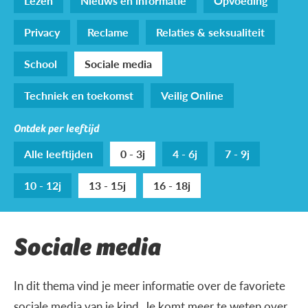
Lezen
Nieuws en informatie
Opvoeding
Privacy
Reclame
Relaties & seksualiteit
School
Sociale media
Techniek en toekomst
Veilig Online
Ontdek per leeftijd
Alle leeftijden
0 - 3j
4 - 6j
7 - 9j
10 - 12j
13 - 15j
16 - 18j
Sociale media
In dit thema vind je meer informatie over de favoriete
sociale media van je kind. Je komt meer te weten over