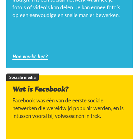
foto’s of video’s kan delen. Je kan ermee foto’s
op een eenvoudige en snelle manier bewerken.
Hoe werkt het?
Sociale media
Wat is Facebook?
Facebook was één van de eerste sociale
netwerken die wereldwijd populair werden, en is
intussen vooral bij volwassenen in trek.