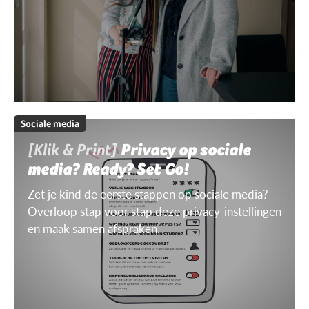
Sociale media
[Klik & Print]
Privacy op sociale
media? Ready? Set Go!
Zet je kind de eerste stappen op sociale media?
Overloop stap voor stap deze privacy-instellingen
en maak samen afspraken.