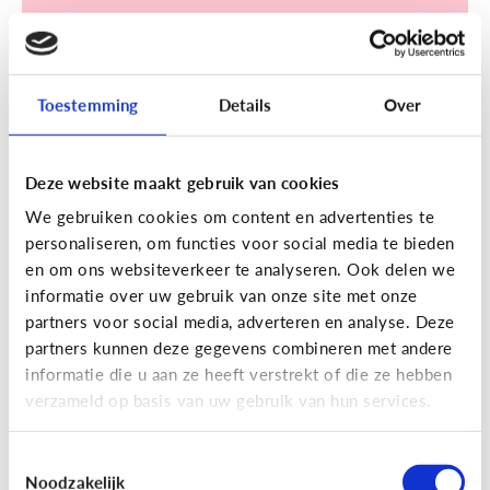
Toestemming
Details
Over
Sociale media
Deze website maakt gebruik van cookies
[Klik & Print]
Een account
We gebruiken cookies om content en advertenties te
aanmaken op TikTok? Doe de
personaliseren, om functies voor social media te bieden
TikTok check!
en om ons websiteverkeer te analyseren. Ook delen we
informatie over uw gebruik van onze site met onze
partners voor social media, adverteren en analyse. Deze
partners kunnen deze gegevens combineren met andere
informatie die u aan ze heeft verstrekt of die ze hebben
verzameld op basis van uw gebruik van hun services.
Ontdek de checklist!
Toestemmingsselectie
Noodzakelijk