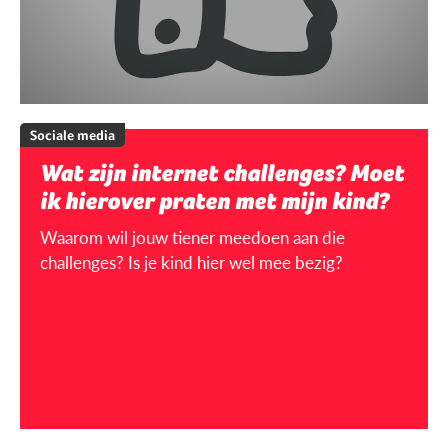
Sociale media
Wat zijn internet challenges? Moet
ik hierover praten met mijn kind?
Waarom wil jouw tiener meedoen aan die
challenges? Is je kind hier wel mee bezig?