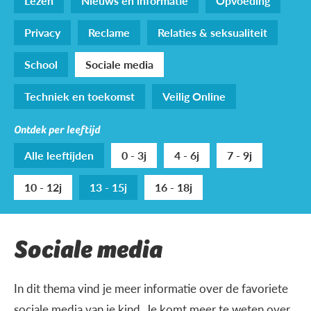
Lezen
Nieuws en informatie
Opvoeding
Privacy
Reclame
Relaties & seksualiteit
School
Sociale media
Techniek en toekomst
Veilig Online
Ontdek per leeftijd
Alle leeftijden
0 - 3j
4 - 6j
7 - 9j
10 - 12j
13 - 15j
16 - 18j
Sociale media
In dit thema vind je meer informatie over de favoriete
sociale media van je kind. Je komt meer te weten over