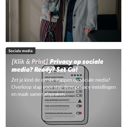
Sociale media
[Klik & Print]
Privacy op sociale
media? Ready? Set Go!
Zet je kind de eerste stappen op sociale media?
Overloop stap voor stap deze privacy-instellingen
en maak samen afspraken.