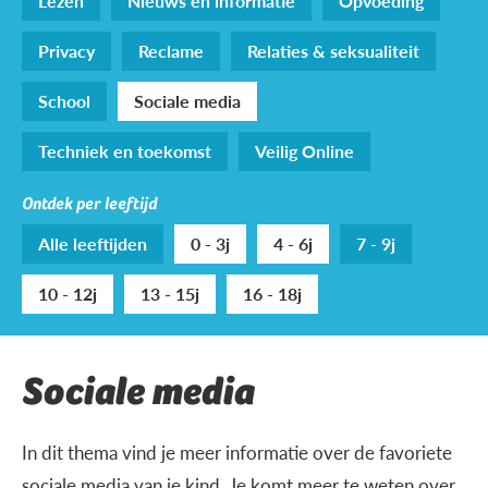
Lezen
Nieuws en informatie
Opvoeding
Privacy
Reclame
Relaties & seksualiteit
School
Sociale media
Techniek en toekomst
Veilig Online
Ontdek per leeftijd
Alle leeftijden
0 - 3j
4 - 6j
7 - 9j
10 - 12j
13 - 15j
16 - 18j
Sociale media
In dit thema vind je meer informatie over de favoriete
sociale media van je kind. Je komt meer te weten over