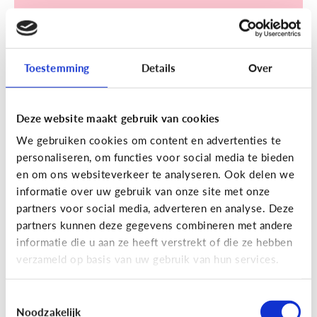
Toestemming
Details
Over
Sociale media
Deze website maakt gebruik van cookies
[Klik & Print]
Een account
We gebruiken cookies om content en advertenties te
aanmaken op TikTok? Doe de
personaliseren, om functies voor social media te bieden
TikTok check!
en om ons websiteverkeer te analyseren. Ook delen we
informatie over uw gebruik van onze site met onze
partners voor social media, adverteren en analyse. Deze
partners kunnen deze gegevens combineren met andere
informatie die u aan ze heeft verstrekt of die ze hebben
verzameld op basis van uw gebruik van hun services.
Ontdek de checklist!
Toestemmingsselectie
Noodzakelijk