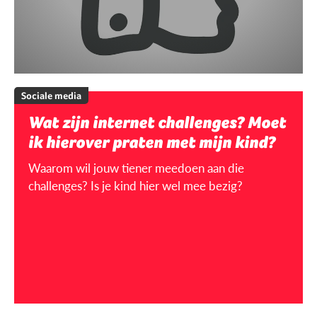
Sociale media
Wat zijn internet challenges? Moet
ik hierover praten met mijn kind?
Waarom wil jouw tiener meedoen aan die
challenges? Is je kind hier wel mee bezig?