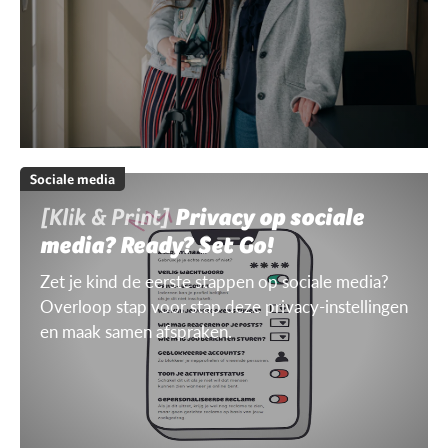
Sociale media
[Klik & Print]
Privacy op sociale
media? Ready? Set Go!
Zet je kind de eerste stappen op sociale media?
Overloop stap voor stap deze privacy-instellingen
en maak samen afspraken.