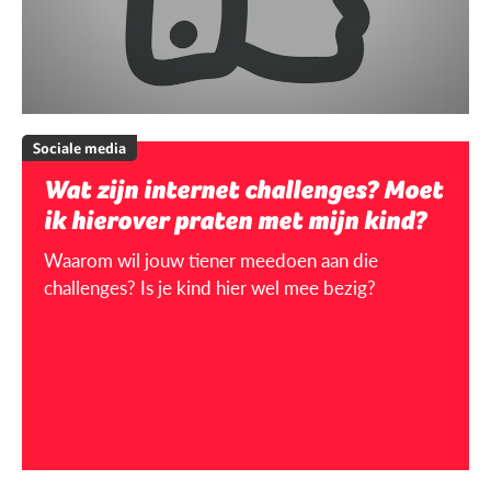
Sociale media
Wat zijn internet challenges? Moet
ik hierover praten met mijn kind?
Waarom wil jouw tiener meedoen aan die
challenges? Is je kind hier wel mee bezig?