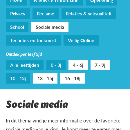
Lezen
Nieuws en informatie
Opvoeding
Privacy
Reclame
Relaties & seksualiteit
School
Sociale media
Techniek en toekomst
Veilig Online
Ontdek per leeftijd
Alle leeftijden
0 - 3j
4 - 6j
7 - 9j
10 - 12j
13 - 15j
16 - 18j
Sociale media
In dit thema vind je meer informatie over de favoriete
sociale media van je kind. Je komt meer te weten over