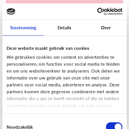
Toestemming
Details
Over
Sociale media
Deze website maakt gebruik van cookies
[Klik & Print]
Een account
We gebruiken cookies om content en advertenties te
aanmaken op TikTok? Doe de
personaliseren, om functies voor social media te bieden
TikTok check!
en om ons websiteverkeer te analyseren. Ook delen we
informatie over uw gebruik van onze site met onze
partners voor social media, adverteren en analyse. Deze
partners kunnen deze gegevens combineren met andere
informatie die u aan ze heeft verstrekt of die ze hebben
verzameld op basis van uw gebruik van hun services.
Ontdek de checklist!
Toestemmingsselectie
Noodzakelijk