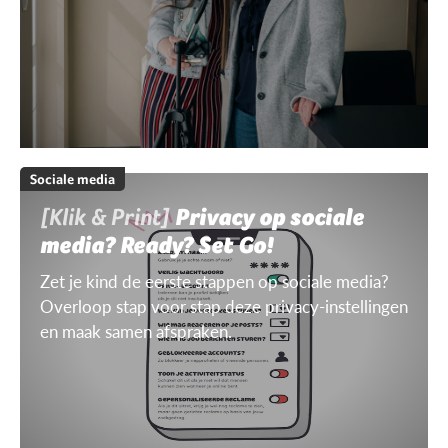
Sociale media
[Klik & Print]
Privacy op sociale
media? Ready? Set Go!
Zet je kind de eerste stappen op sociale media?
Overloop stap voor stap deze privacy-instellingen
en maak samen afspraken.