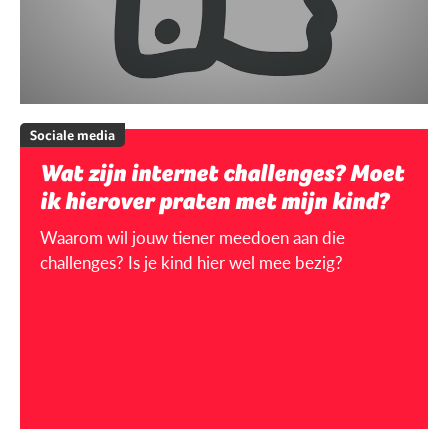
Sociale media
Wat zijn internet challenges? Moet
ik hierover praten met mijn kind?
Waarom wil jouw tiener meedoen aan die
challenges? Is je kind hier wel mee bezig?