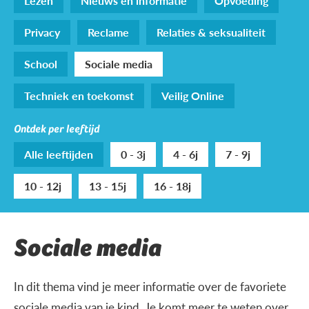
Lezen
Nieuws en informatie
Opvoeding
Privacy
Reclame
Relaties & seksualiteit
School
Sociale media
Techniek en toekomst
Veilig Online
Ontdek per leeftijd
Alle leeftijden
0 - 3j
4 - 6j
7 - 9j
10 - 12j
13 - 15j
16 - 18j
Sociale media
In dit thema vind je meer informatie over de favoriete
sociale media van je kind. Je komt meer te weten over