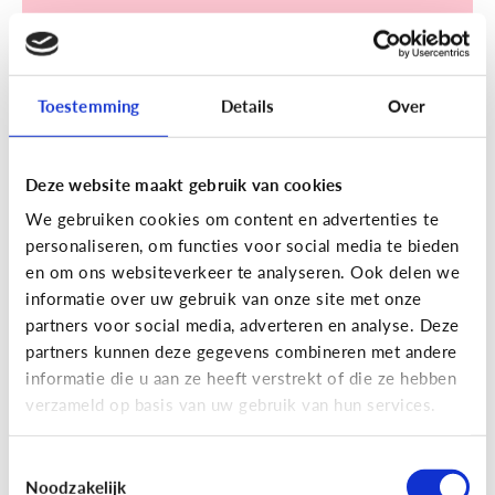
Toestemming
Details
Over
Sociale media
Deze website maakt gebruik van cookies
[Klik & Print]
Een account
We gebruiken cookies om content en advertenties te
aanmaken op TikTok? Doe de
personaliseren, om functies voor social media te bieden
TikTok check!
en om ons websiteverkeer te analyseren. Ook delen we
informatie over uw gebruik van onze site met onze
partners voor social media, adverteren en analyse. Deze
partners kunnen deze gegevens combineren met andere
informatie die u aan ze heeft verstrekt of die ze hebben
verzameld op basis van uw gebruik van hun services.
Ontdek de checklist!
Toestemmingsselectie
Noodzakelijk