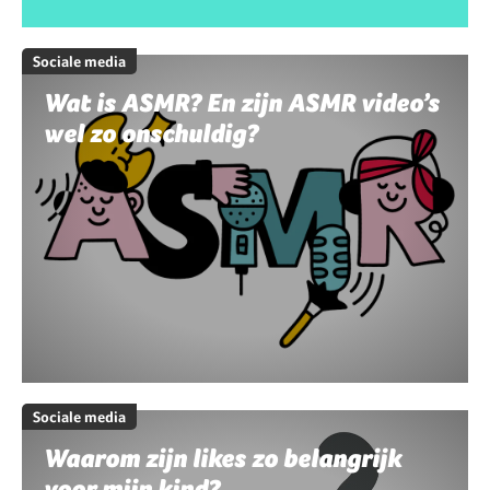
Sociale media
Wat is ASMR? En zijn ASMR video’s
wel zo onschuldig?
Sociale media
Waarom zijn likes zo belangrijk
voor mijn kind?