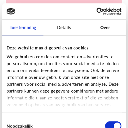
Toestemming
Details
Over
Sociale media
Deze website maakt gebruik van cookies
[Klik & Print]
Een account
We gebruiken cookies om content en advertenties te
aanmaken op TikTok? Doe de
personaliseren, om functies voor social media te bieden
TikTok check!
en om ons websiteverkeer te analyseren. Ook delen we
informatie over uw gebruik van onze site met onze
partners voor social media, adverteren en analyse. Deze
partners kunnen deze gegevens combineren met andere
informatie die u aan ze heeft verstrekt of die ze hebben
verzameld op basis van uw gebruik van hun services.
Ontdek de checklist!
Toestemmingsselectie
Noodzakelijk