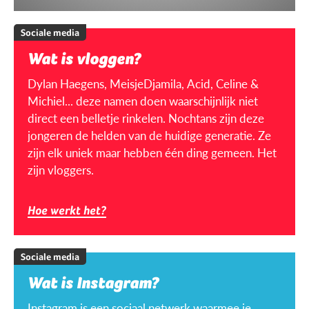
Sociale media
Wat is vloggen?
Dylan Haegens, MeisjeDjamila, Acid, Celine &
Michiel... deze namen doen waarschijnlijk niet
direct een belletje rinkelen. Nochtans zijn deze
jongeren de helden van de huidige generatie. Ze
zijn elk uniek maar hebben één ding gemeen. Het
zijn vloggers.
Hoe werkt het?
Sociale media
Wat is Instagram?
Instagram is een sociaal netwerk waarmee je