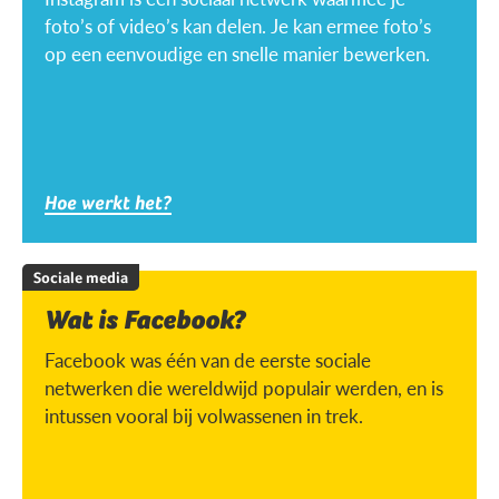
foto’s of video’s kan delen. Je kan ermee foto’s
op een eenvoudige en snelle manier bewerken.
Hoe werkt het?
Sociale media
Wat is Facebook?
Facebook was één van de eerste sociale
netwerken die wereldwijd populair werden, en is
intussen vooral bij volwassenen in trek.