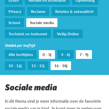
Lezen
Nieuws en informatie
Opvoeding
Privacy
Reclame
Relaties & seksualiteit
School
Sociale media
Techniek en toekomst
Veilig Online
Ontdek per leeftijd
Alle leeftijden
0 - 3j
4 - 6j
7 - 9j
10 - 12j
13 - 15j
16 - 18j
Sociale media
In dit thema vind je meer informatie over de favoriete
sociale media van je kind. Je komt meer te weten over