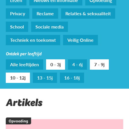
Lezen
Nieuws en informatie
Opvoeding
Privacy
Reclame
Relaties & seksualiteit
School
Sociale media
Techniek en toekomst
Veilig Online
Ontdek per leeftijd
Alle leeftijden
0 - 3j
4 - 6j
7 - 9j
10 - 12j
13 - 15j
16 - 18j
Artikels
Opvoeding