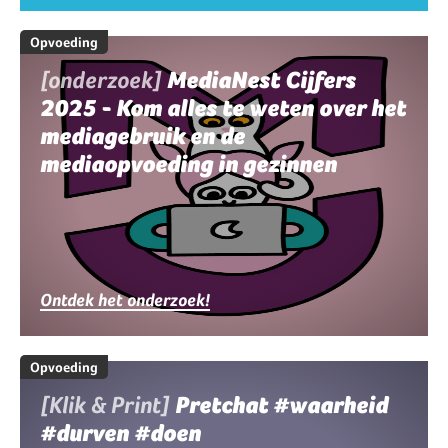
Opvoeding
[onderzoek]
MediaNest Cijfers
2025 - Kom alles te weten over het
mediagebruik en de
mediaopvoeding in gezinnen
Ontdek het onderzoek!
Opvoeding
[Klik & Print]
Pretchat #waarheid
#durven #doen