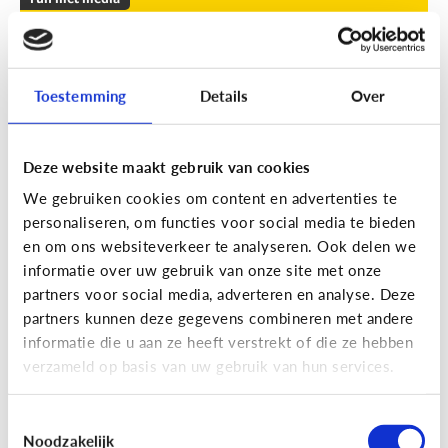
Leuke apps voor tieners om de
zomer door te komen
Toestemming
Details
Over
Geef je kind een duwtje in de rug met deze leuke
apps tegen verveling, waar ze op eigen houtje
mee aan de slag kunnen.
Deze website maakt gebruik van cookies
We gebruiken cookies om content en advertenties te
personaliseren, om functies voor social media te bieden
en om ons websiteverkeer te analyseren. Ook delen we
informatie over uw gebruik van onze site met onze
partners voor social media, adverteren en analyse. Deze
partners kunnen deze gegevens combineren met andere
Fun met media
informatie die u aan ze heeft verstrekt of die ze hebben
Fun met foto’s: zo boost je de
verzameld op basis van uw gebruik van hun services.
creativiteit van je kind
Toestemmingsselectie
Noodzakelijk