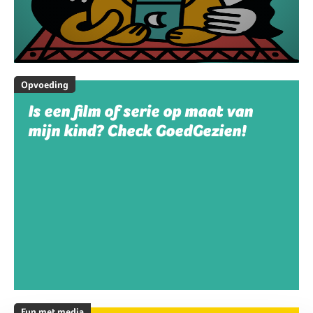
Opvoeding
Is een film of serie op maat van
mijn kind? Check GoedGezien!
Fun met media