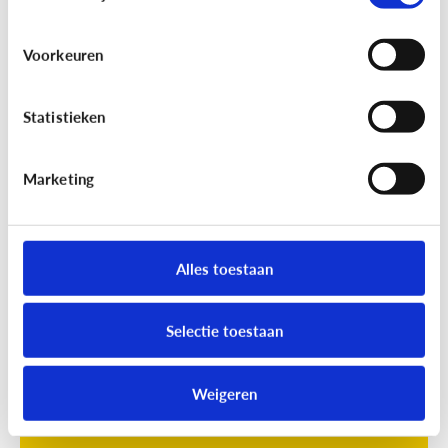
Voorkeuren
Statistieken
Marketing
Opvoeding
[Online quiz]
Waar is schermtijd
oké?
Alles toestaan
Selectie toestaan
Weigeren