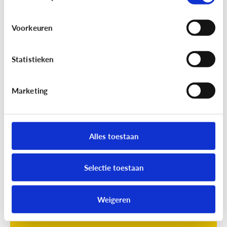
Voorkeuren
Statistieken
Marketing
Opvoeding
[Online quiz]
Waar is schermtijd
oké?
Alles toestaan
Selectie toestaan
Weigeren