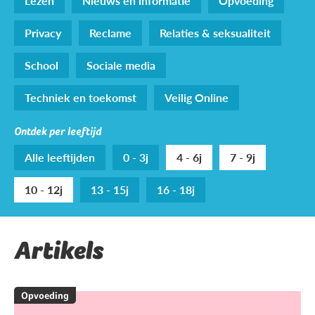
Lezen
Nieuws en informatie
Opvoeding
Privacy
Reclame
Relaties & seksualiteit
School
Sociale media
Techniek en toekomst
Veilig Online
Ontdek per leeftijd
Alle leeftijden
0 - 3j
4 - 6j
7 - 9j
10 - 12j
13 - 15j
16 - 18j
Artikels
Opvoeding