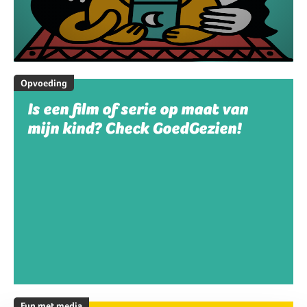
Opvoeding
Is een film of serie op maat van
mijn kind? Check GoedGezien!
Fun met media