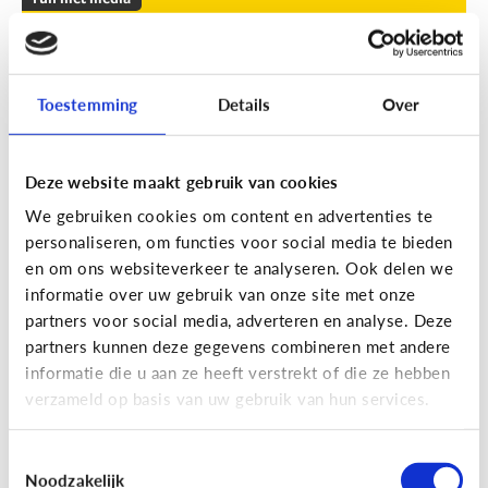
Leuke apps voor tieners om de
zomer door te komen
Toestemming
Details
Over
Geef je kind een duwtje in de rug met deze leuke
apps tegen verveling, waar ze op eigen houtje
mee aan de slag kunnen.
Deze website maakt gebruik van cookies
We gebruiken cookies om content en advertenties te
personaliseren, om functies voor social media te bieden
en om ons websiteverkeer te analyseren. Ook delen we
informatie over uw gebruik van onze site met onze
partners voor social media, adverteren en analyse. Deze
partners kunnen deze gegevens combineren met andere
Fun met media
informatie die u aan ze heeft verstrekt of die ze hebben
Fun met foto’s: zo boost je de
verzameld op basis van uw gebruik van hun services.
creativiteit van je kind
Toestemmingsselectie
Noodzakelijk