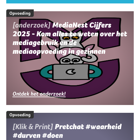
Opvoeding
[onderzoek]
MediaNest Cijfers
2025 - Kom alles te weten over het
mediagebruik en de
mediaopvoeding in gezinnen
Ontdek het onderzoek!
Opvoeding
[Klik & Print]
Pretchat #waarheid
#durven #doen