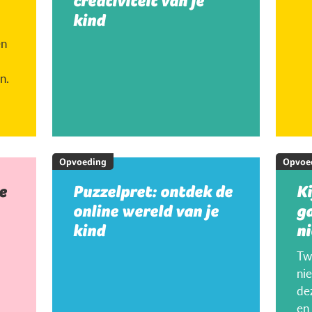
creativiteit van je
kind
en
n.
Opvoeding
Opvoe
e
Puzzelpret: ontdek de
K
online wereld van je
g
kind
ni
Twi
ni
de
en 