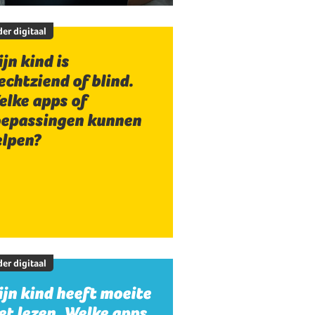
er digitaal
jn kind is
echtziend of blind.
elke apps of
oepassingen kunnen
elpen?
er digitaal
jn kind heeft moeite
t lezen. Welke apps