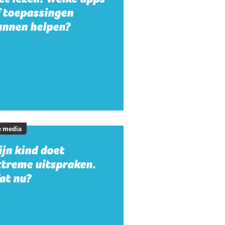
f toepassingen
unnen helpen?
e media
jn kind doet
xtreme uitspraken.
at nu?