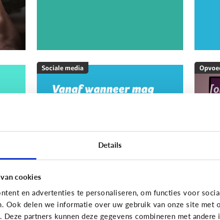
Sociale media
Opvoe
Vanaf wanneer mag
[
mijn kind op sociale
M
media?
20
w
m
Details
m
g
 van cookies
tent en advertenties te personaliseren, om functies voor socia
On
n. Ook delen we informatie over uw gebruik van onze site met o
e. Deze partners kunnen deze gegevens combineren met andere in