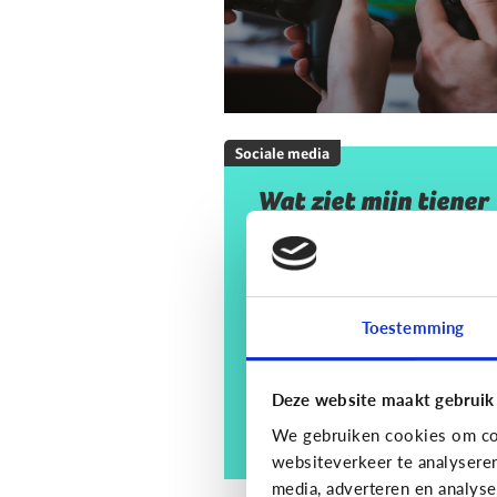
Sociale media
Wat ziet mijn tiener
op sociale media? En
moet ik mij daar
zorgen om maken?
Toestemming
Deze website maakt gebruik
We gebruiken cookies om con
websiteverkeer te analysere
media, adverteren en analys