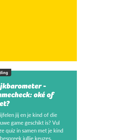
ding
ijkbarometer -
amecheck: oké of
et?
jfelen jij en je kind of die
euwe game geschikt is? Vul
ze quiz in samen met je kind
bespreek jullie keuzes.