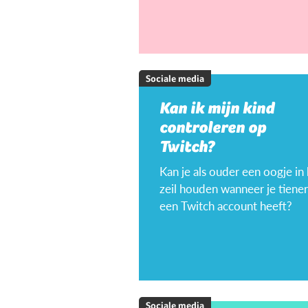
Sociale media
Kan ik mijn kind
controleren op
Twitch?
Kan je als ouder een oogje in
zeil houden wanneer je tiener
een Twitch account heeft?
Sociale media