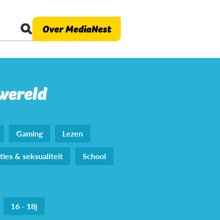
Over MediaNest
 wereld
Gaming
Lezen
ties & seksualiteit
School
16 - 18j