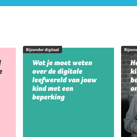
Bijzonder digitaal
Bijzond
d
Wat je moet weten
Ho
e
over de digitale
k
leefwereld van jouw
be
kind met een
on
beperking