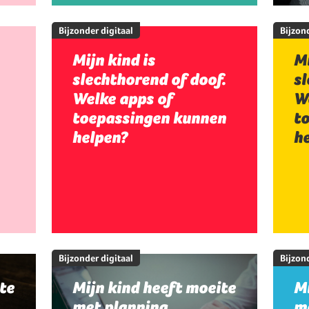
Bijzonder digitaal
Bijzond
Mijn kind is
Mi
slechthorend of doof.
sl
Welke apps of
W
toepassingen kunnen
t
helpen?
h
Bijzonder digitaal
Bijzond
te
Mijn kind heeft moeite
Mi
met planning,
me