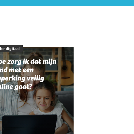
er digitaal
e zorg ik dat mijn
ind met een
perking veilig
line gaat?