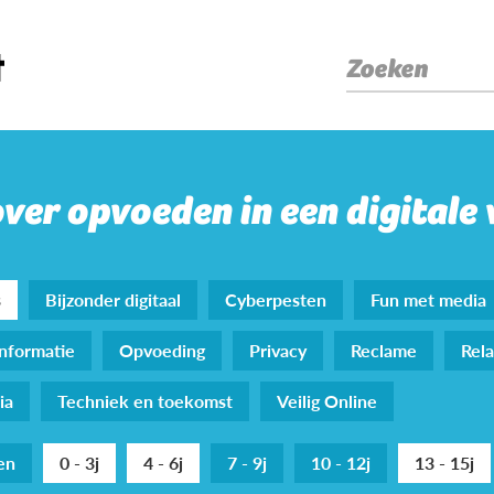
Zoeken
over opvoeden in een digitale
s
Bijzonder digitaal
Cyberpesten
Fun met media
nformatie
Opvoeding
Privacy
Reclame
Rela
ia
Techniek en toekomst
Veilig Online
den
0 - 3j
4 - 6j
7 - 9j
10 - 12j
13 - 15j