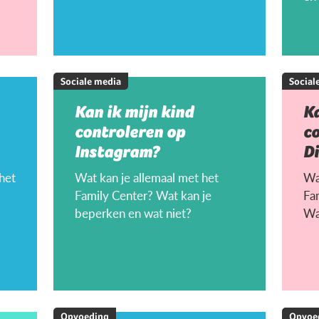
Sociale media
Social
Kan ik mijn kind
Ka
controleren op
c
Instagram?
D
 het
Wat kan je allemaal met het
Wat
Family Center? Wat kan je
Fa
beperken en wat niet?
Wa
Opvoeding
Opvoe