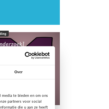
ding
onderzoek]
ediaNest Cijfers
25 - Kom alles te
eten over het
ediagebruik en de
Over
ediaopvoeding in
ezinnen
l media te bieden en om ons
tdek het onderzoek!
nze partners voor social
formatie die u aan ze heeft